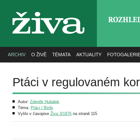
ROZHLE
živa
ARCHIV
O ŽIVĚ
TÉMATA
AKTUALITY
FOTOGALERI
Ptáci v regulovaném kor
Autor:
Zdeněk Hubálek
Téma:
Ptáci / Birds
Vyšlo v časopise
Živa 3/1976
na straně 115