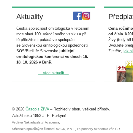
Aktuality
Předpla
Česká společnost ornitologická v letošním
Cena ročního
roce slaví 100. výročí svého vzniku a při
od čísla 1/20
té příležitosti pořádá ve spolupráci
Živy (tedy 59 
se Slovenskou ornitologickou společností
Dvouleté předp
SOS/BirdLife Slovensko
jubilejní
Zjistěte,
jak s
ornitologickou konferenci ve dnech 16.–
18. 10. 2026 v Brně
.
Podrobnější informace ke konferenci
... více aktualit ...
naleznete zde:
https://www.birdlife.cz/konference-2026/
Registrovat se můžete do 6. září.
Upozorňujeme, že termín pro odeslání
© 2026
Časopis ŽIVA
– Rozhled v oboru veškeré přírody.
abstraktu přihlášené přednášky nebo
posteru je už 30. června.
Založil roku 1853 J. E. Purkyně.
Vydává Nakladatelství Academia,
Středisko společných činností AV ČR, v. v. i., za podpory Akademie věd ČR.