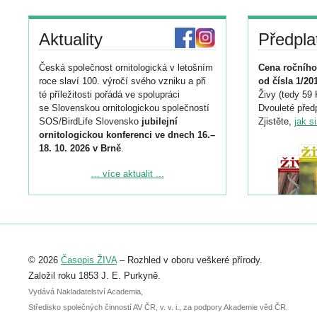
Aktuality
Předpla
Česká společnost ornitologická v letošním
Cena ročního
roce slaví 100. výročí svého vzniku a při
od čísla 1/20
té příležitosti pořádá ve spolupráci
Živy (tedy 59 
se Slovenskou ornitologickou společností
Dvouleté předp
SOS/BirdLife Slovensko
jubilejní
Zjistěte,
jak s
ornitologickou konferenci ve dnech 16.–
18. 10. 2026 v Brně
.
Podrobnější informace ke konferenci
... více aktualit ...
naleznete zde:
https://www.birdlife.cz/konference-2026/
Registrovat se můžete do 6. září.
Upozorňujeme, že termín pro odeslání
© 2026
Časopis ŽIVA
– Rozhled v oboru veškeré přírody.
abstraktu přihlášené přednášky nebo
posteru je už 30. června.
Založil roku 1853 J. E. Purkyně.
Vydává Nakladatelství Academia,
Středisko společných činností AV ČR, v. v. i., za podpory Akademie věd ČR.