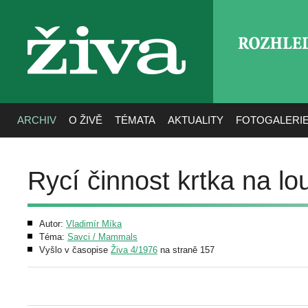
ROZHLE
živa
ARCHIV
O ŽIVĚ
TÉMATA
AKTUALITY
FOTOGALERI
Rycí činnost krtka na lo
Autor:
Vladimír Míka
Téma:
Savci / Mammals
Vyšlo v časopise
Živa 4/1976
na straně 157