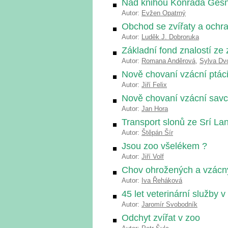
Nad knihou Konráda Ges
Autor:
Evžen Opatrný
Obchod se zvířaty a ochra
Autor:
Luděk J. Dobroruka
Základní fond znalostí ze 
Autor:
Romana Anděrová
,
Sylva Dv
Nově chovaní vzácní ptáci
Autor:
Jiří Felix
Nově chovaní vzácní savc
Autor:
Jan Hora
Transport slonů ze Srí La
Autor:
Štěpán Šír
Jsou zoo všelékem ?
Autor:
Jiří Volf
Chov ohrožených a vzácný
Autor:
Iva Řeháková
45 let veterinární služby 
Autor:
Jaromír Svobodník
Odchyt zvířat v zoo