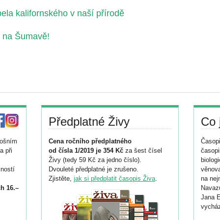
ela kalifornského v naší přírodě
a na Šumavě!
Předplatné Živy
Co 
tošním
Cena ročního předplatného
Časopi
a při
od čísla 1/2019 je 354 Kč
za šest čísel
časopi
Živy (tedy 59 Kč za jedno číslo).
biolog
ností
Dvouleté předplatné je zrušeno.
věnova
Zjistěte,
jak si předplatit časopis Živa
.
na nej
h 16.–
Navazu
Jana E
vycház
i