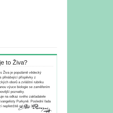
je to Živa?
s Živa je populárně vědecký
s přinášející příspěvky z
ických oborů a zvláštní rubriku
nou výuce biologie se zaměřením
novější poznatky.
je na odkaz svého zakladatele
vangelisty Purkyně. Poslední řada
í nepřetržitě od roku 1953.