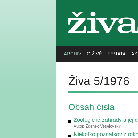
živa
ARCHIV
O ŽIVĚ
TÉMATA
AK
Živa 5/1976
Obsah čísla
Zoologické zahrady a jeji
Autor:
Zdeněk Veselovský
Niekoľko poznatkov z rok