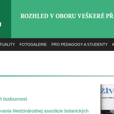
ROZHLED V OBORU VEŠ
TUALITY
FOTOGALERIE
PRO PEDAGOGY A STUDENTY
ch budoucnost
ovania Medzinárodnej asociácie botanických