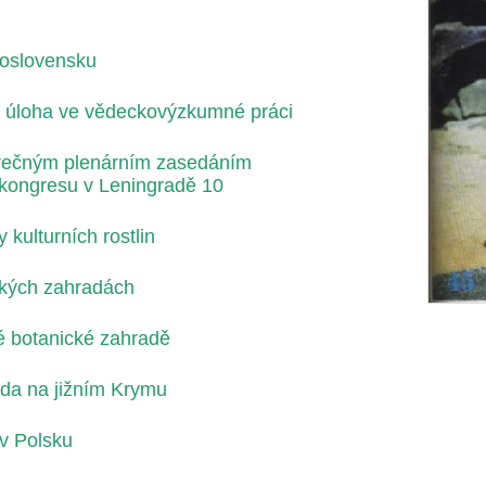
koslovensku
ch úloha ve vědeckovýzkumné práci
rečným plenárním zasedáním
 kongresu v Leningradě 10
 kulturních rostlin
ckých zahradách
é botanické zahradě
ada na jižním Krymu
v Polsku