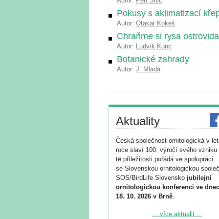
Autor:
Petr Šulc
Pokusy s aklimatizací křep
Autor:
Otakar Kokeš
Chraňme si rysa ostrovid
Autor:
Ludvík Kunc
Botanické zahrady
Autor:
J. Mladá
Aktuality
Česká společnost ornitologická v le
roce slaví 100. výročí svého vzniku 
té příležitosti pořádá ve spolupráci
se Slovenskou ornitologickou společ
SOS/BirdLife Slovensko
jubilejní
ornitologickou konferenci ve dnec
18. 10. 2026 v Brně
.
Podrobnější informace ke konferenc
... více aktualit ...