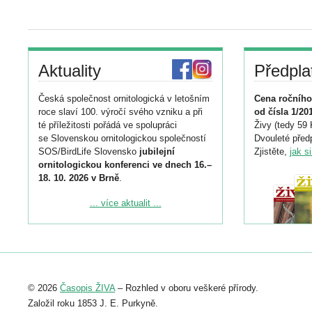
Aktuality
Předpla
Česká společnost ornitologická v letošním
Cena ročního
roce slaví 100. výročí svého vzniku a při
od čísla 1/20
té příležitosti pořádá ve spolupráci
Živy (tedy 59 
se Slovenskou ornitologickou společností
Dvouleté předp
SOS/BirdLife Slovensko
jubilejní
Zjistěte,
jak s
ornitologickou konferenci ve dnech 16.–
18. 10. 2026 v Brně
.
Podrobnější informace ke konferenci
... více aktualit ...
naleznete zde:
https://www.birdlife.cz/konference-2026/
Registrovat se můžete do 6. září.
Upozorňujeme, že termín pro odeslání
© 2026
Časopis ŽIVA
– Rozhled v oboru veškeré přírody.
abstraktu přihlášené přednášky nebo
posteru je už 30. června.
Založil roku 1853 J. E. Purkyně.