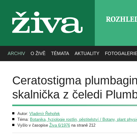
ROZHLE
živa
ARCHIV
O ŽIVĚ
TÉMATA
AKTUALITY
FOTOGALERI
Ceratostigma plumbagi
skalnička z čeledi Plu
Autor:
Vladimír Řehořek
Téma:
Botanika, fyziologie rostlin, pěstitelství / Botany, plant phys
Vyšlo v časopise
Živa 6/1976
na straně 212