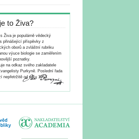
je to Živa?
s Živa je populárně vědecký
s přinášející příspěvky z
ických oborů a zvláštní rubriku
nou výuce biologie se zaměřením
novější poznatky.
je na odkaz svého zakladatele
vangelisty Purkyně. Poslední řada
í nepřetržitě od roku 1953.