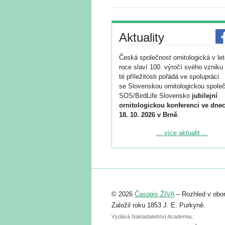
Aktuality
Česká společnost ornitologická v le
roce slaví 100. výročí svého vzniku 
té příležitosti pořádá ve spolupráci
se Slovenskou ornitologickou společ
SOS/BirdLife Slovensko
jubilejní
ornitologickou konferenci ve dnec
18. 10. 2026 v Brně
.
Podrobnější informace ke konferenc
... více aktualit ...
naleznete zde:
https://www.birdlife.cz/konference-2
Registrovat se můžete do 6. září.
Upozorňujeme, že termín pro odeslá
© 2026
Časopis ŽIVA
– Rozhled v obor
abstraktu přihlášené přednášky neb
posteru je už 30. června.
Založil roku 1853 J. E. Purkyně.
Vydává Nakladatelství Academia,