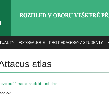
ROZHLED V OBORU VEŠ
TUALITY
FOTOGALERIE
PRO PEDAGOGY A STUDENTY
Attacus atlas
ezobratlí / Insects, arachnids and other
raně 223