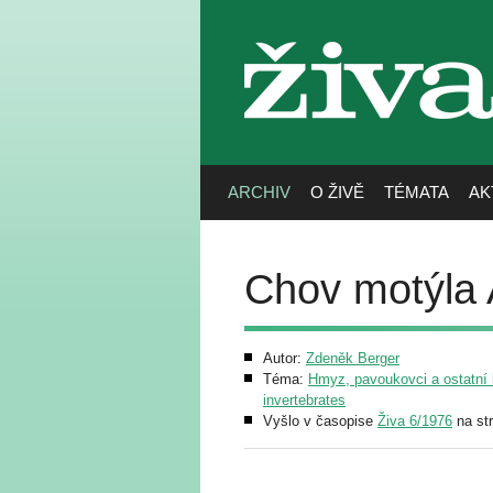
živa
ARCHIV
O ŽIVĚ
TÉMATA
AK
Chov motýla 
Autor:
Zdeněk Berger
Téma:
Hmyz, pavoukovci a ostatní b
invertebrates
Vyšlo v časopise
Živa 6/1976
na st