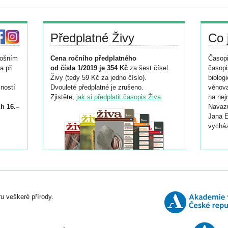
Předplatné Živy
Co 
tošním
Cena ročního předplatného
Časopi
a při
od čísla 1/2019 je 354 Kč
za šest čísel
časopi
Živy (tedy 59 Kč za jedno číslo).
biolog
ností
Dvouleté předplatné je zrušeno.
věnova
Zjistěte,
jak si předplatit časopis Živa
.
na nej
h 16.–
Navazu
Jana E
vycház
i
026/
ní
u veškeré přírody.
o