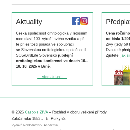
Aktuality
Předpla
Česká společnost ornitologická v letošním
Cena ročního
roce slaví 100. výročí svého vzniku a při
od čísla 1/20
té příležitosti pořádá ve spolupráci
Živy (tedy 59 
se Slovenskou ornitologickou společností
Dvouleté předp
SOS/BirdLife Slovensko
jubilejní
Zjistěte,
jak s
ornitologickou konferenci ve dnech 16.–
18. 10. 2026 v Brně
.
Podrobnější informace ke konferenci
... více aktualit ...
naleznete zde:
https://www.birdlife.cz/konference-2026/
Registrovat se můžete do 6. září.
Upozorňujeme, že termín pro odeslání
© 2026
Časopis ŽIVA
– Rozhled v oboru veškeré přírody.
abstraktu přihlášené přednášky nebo
posteru je už 30. června.
Založil roku 1853 J. E. Purkyně.
Vydává Nakladatelství Academia,