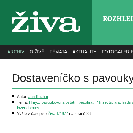
ROZHLE
živa
ARCHIV
O ŽIVĚ
TÉMATA
AKTUALITY
FOTOGALERI
Dostaveníčko s pavouk
Autor:
Jan Buchar
Téma:
Hmyz, pavoukovci a ostatní bezobratlí / Insects, arachnids 
invertebrates
Vyšlo v časopise
Živa 1/1977
na straně 23