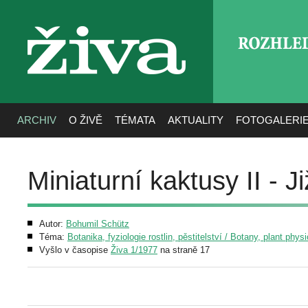
ROZHLE
živa
ARCHIV
O ŽIVĚ
TÉMATA
AKTUALITY
FOTOGALERI
Miniaturní kaktusy II - J
Autor:
Bohumil Schütz
Téma:
Botanika, fyziologie rostlin, pěstitelství / Botany, plant phys
Vyšlo v časopise
Živa 1/1977
na straně 17