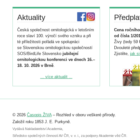
Aktuality
Předpla
Česká společnost ornitologická v letošním
Cena ročního
roce slaví 100. výročí svého vzniku a při
od čísla 1/20
té příležitosti pořádá ve spolupráci
Živy (tedy 59 
se Slovenskou ornitologickou společností
Dvouleté předp
SOS/BirdLife Slovensko
jubilejní
Zjistěte,
jak s
ornitologickou konferenci ve dnech 16.–
18. 10. 2026 v Brně
.
Podrobnější informace ke konferenci
... více aktualit ...
naleznete zde:
https://www.birdlife.cz/konference-2026/
Registrovat se můžete do 6. září.
Upozorňujeme, že termín pro odeslání
© 2026
Časopis ŽIVA
– Rozhled v oboru veškeré přírody.
abstraktu přihlášené přednášky nebo
posteru je už 30. června.
Založil roku 1853 J. E. Purkyně.
Vydává Nakladatelství Academia,
Středisko společných činností AV ČR, v. v. i., za podpory Akademie věd ČR.