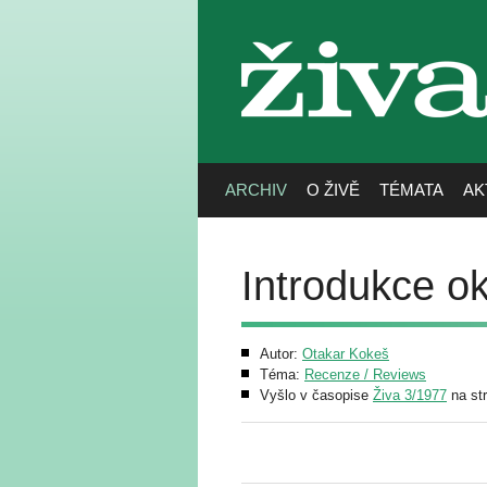
živa
ARCHIV
O ŽIVĚ
TÉMATA
AK
Introdukce ok
Autor:
Otakar Kokeš
Téma:
Recenze / Reviews
Vyšlo v časopise
Živa 3/1977
na st