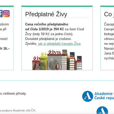
Předplatné Živy
Co 
tošním
Cena ročního předplatného
Časopi
a při
od čísla 1/2019 je 354 Kč
za šest čísel
časopi
Živy (tedy 59 Kč za jedno číslo).
biolog
ností
Dvouleté předplatné je zrušeno.
věnova
Zjistěte,
jak si předplatit časopis Živa
.
na nej
h 16.–
Navazu
Jana E
vycház
i
026/
ní
u veškeré přírody.
o
, za podpory Akademie věd ČR.