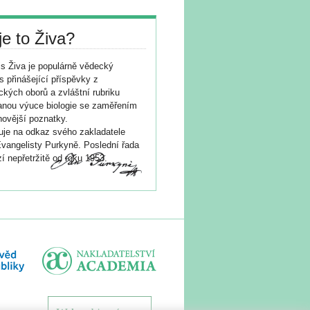
je to Živa?
s Živa je populárně vědecký
s přinášející příspěvky z
ických oborů a zvláštní rubriku
nou výuce biologie se zaměřením
novější poznatky.
je na odkaz svého zakladatele
vangelisty Purkyně. Poslední řada
í nepřetržitě od roku 1953.