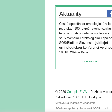
Aktuality
Česká společnost ornitologická v le
roce slaví 100. výročí svého vzniku 
té příležitosti pořádá ve spolupráci
se Slovenskou ornitologickou společ
SOS/BirdLife Slovensko
jubilejní
ornitologickou konferenci ve dnec
18. 10. 2026 v Brně
.
Podrobnější informace ke konferenc
... více aktualit ...
naleznete zde:
https://www.birdlife.cz/konference-2
Registrovat se můžete do 6. září.
Upozorňujeme, že termín pro odeslá
© 2026
Časopis ŽIVA
– Rozhled v obor
abstraktu přihlášené přednášky neb
posteru je už 30. června.
Založil roku 1853 J. E. Purkyně.
Vydává Nakladatelství Academia,
Středisko společných činností AV ČR, v. v. i.