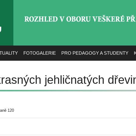
ROZHLED V OBORU VEŠ
TUALITY
FOTOGALERIE
PRO PEDAGOGY A STUDENTY
rasných jehličnatých dřevi
raně 120