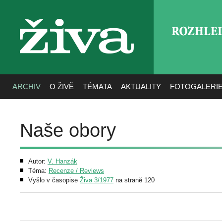
ROZHLE
živa
ARCHIV
O ŽIVĚ
TÉMATA
AKTUALITY
FOTOGALERI
Naše obory
Autor:
V. Hanzák
Téma:
Recenze / Reviews
Vyšlo v časopise
Živa 3/1977
na straně 120