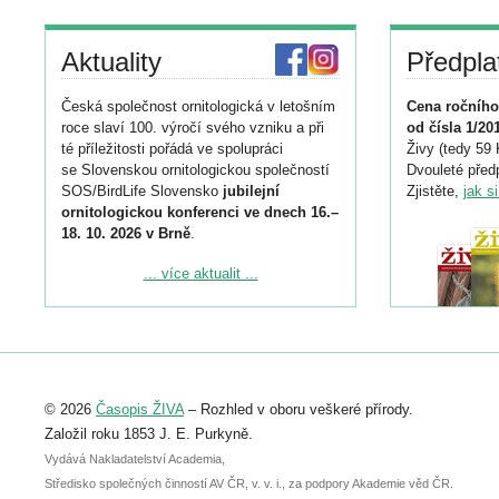
Aktuality
Předpla
Česká společnost ornitologická v letošním
Cena ročního
roce slaví 100. výročí svého vzniku a při
od čísla 1/20
té příležitosti pořádá ve spolupráci
Živy (tedy 59 
se Slovenskou ornitologickou společností
Dvouleté předp
SOS/BirdLife Slovensko
jubilejní
Zjistěte,
jak s
ornitologickou konferenci ve dnech 16.–
18. 10. 2026 v Brně
.
Podrobnější informace ke konferenci
... více aktualit ...
naleznete zde:
https://www.birdlife.cz/konference-2026/
Registrovat se můžete do 6. září.
Upozorňujeme, že termín pro odeslání
© 2026
Časopis ŽIVA
– Rozhled v oboru veškeré přírody.
abstraktu přihlášené přednášky nebo
posteru je už 30. června.
Založil roku 1853 J. E. Purkyně.
Vydává Nakladatelství Academia,
Středisko společných činností AV ČR, v. v. i., za podpory Akademie věd ČR.