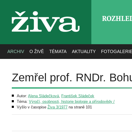
ROZHLE
živa
ARCHIV
O ŽIVĚ
TÉMATA
AKTUALITY
FOTOGALERI
Zemřel prof. RNDr. Bohu
Autor:
Alena Sládečková
,
František Sládeček
Téma:
Výročí, osobnosti, historie biologie a přírodovědy /
Vyšlo v časopise
Živa 3/1977
na straně 101