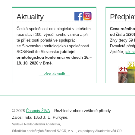
Aktuality
Předpla
Česká společnost ornitologická v letošním
Cena ročního
roce slaví 100. výročí svého vzniku a při
od čísla 1/20
té příležitosti pořádá ve spolupráci
Živy (tedy 59 
se Slovenskou ornitologickou společností
Dvouleté předp
SOS/BirdLife Slovensko
jubilejní
Zjistěte,
jak s
ornitologickou konferenci ve dnech 16.–
18. 10. 2026 v Brně
.
Podrobnější informace ke konferenci
... více aktualit ...
naleznete zde:
https://www.birdlife.cz/konference-2026/
Registrovat se můžete do 6. září.
Upozorňujeme, že termín pro odeslání
© 2026
Časopis ŽIVA
– Rozhled v oboru veškeré přírody.
abstraktu přihlášené přednášky nebo
posteru je už 30. června.
Založil roku 1853 J. E. Purkyně.
Vydává Nakladatelství Academia,
Středisko společných činností AV ČR, v. v. i., za podpory Akademie věd ČR.