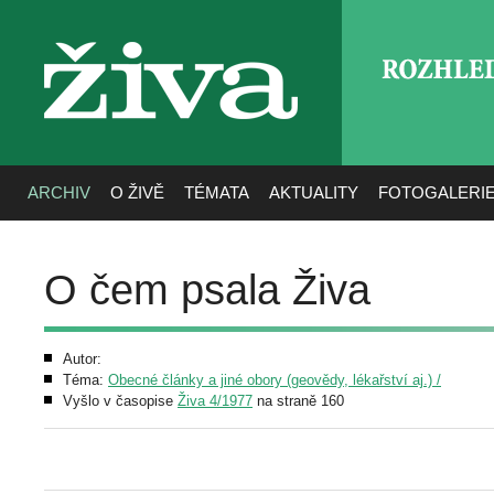
ROZHLE
živa
ARCHIV
O ŽIVĚ
TÉMATA
AKTUALITY
FOTOGALERI
O čem psala Živa
Autor:
Téma:
Obecné články a jiné obory (geovědy, lékařství aj.) /
Vyšlo v časopise
Živa 4/1977
na straně 160