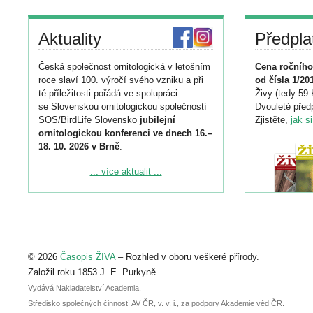
Aktuality
Předpla
Česká společnost ornitologická v letošním
Cena ročního
roce slaví 100. výročí svého vzniku a při
od čísla 1/20
té příležitosti pořádá ve spolupráci
Živy (tedy 59 
se Slovenskou ornitologickou společností
Dvouleté předp
SOS/BirdLife Slovensko
jubilejní
Zjistěte,
jak s
ornitologickou konferenci ve dnech 16.–
18. 10. 2026 v Brně
.
Podrobnější informace ke konferenci
... více aktualit ...
naleznete zde:
https://www.birdlife.cz/konference-2026/
Registrovat se můžete do 6. září.
Upozorňujeme, že termín pro odeslání
© 2026
Časopis ŽIVA
– Rozhled v oboru veškeré přírody.
abstraktu přihlášené přednášky nebo
posteru je už 30. června.
Založil roku 1853 J. E. Purkyně.
Vydává Nakladatelství Academia,
Středisko společných činností AV ČR, v. v. i., za podpory Akademie věd ČR.