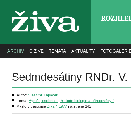
ROZHLE
živa
ARCHIV
O ŽIVĚ
TÉMATA
AKTUALITY
FOTOGALERI
Sedmdesátiny RNDr. V. 
Autor:
Vlastimil Lapáček
Téma:
Výročí, osobnosti, historie biologie a přírodovědy /
Vyšlo v časopise
Živa 4/1977
na straně 142