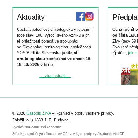
Aktuality
Předpla
Česká společnost ornitologická v letošním
Cena ročního
roce slaví 100. výročí svého vzniku a při
od čísla 1/20
té příležitosti pořádá ve spolupráci
Živy (tedy 59 
se Slovenskou ornitologickou společností
Dvouleté předp
SOS/BirdLife Slovensko
jubilejní
Zjistěte,
jak s
ornitologickou konferenci ve dnech 16.–
18. 10. 2026 v Brně
.
Podrobnější informace ke konferenci
... více aktualit ...
naleznete zde:
https://www.birdlife.cz/konference-2026/
Registrovat se můžete do 6. září.
Upozorňujeme, že termín pro odeslání
© 2026
Časopis ŽIVA
– Rozhled v oboru veškeré přírody.
abstraktu přihlášené přednášky nebo
posteru je už 30. června.
Založil roku 1853 J. E. Purkyně.
Vydává Nakladatelství Academia,
Středisko společných činností AV ČR, v. v. i., za podpory Akademie věd ČR.