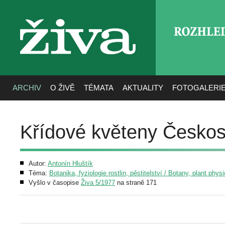
ROZHLE
živa
ARCHIV
O ŽIVĚ
TÉMATA
AKTUALITY
FOTOGALERI
Křídové květeny Českos
Autor:
Antonín Hluštík
Téma:
Botanika, fyziologie rostlin, pěstitelství / Botany, plant phys
Vyšlo v časopise
Živa 5/1977
na straně 171