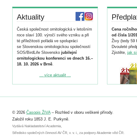
Aktuality
Předpla
Česká společnost ornitologická v letošním
Cena ročního
roce slaví 100. výročí svého vzniku a při
od čísla 1/20
té příležitosti pořádá ve spolupráci
Živy (tedy 59 
se Slovenskou ornitologickou společností
Dvouleté předp
SOS/BirdLife Slovensko
jubilejní
Zjistěte,
jak s
ornitologickou konferenci ve dnech 16.–
18. 10. 2026 v Brně
.
Podrobnější informace ke konferenci
... více aktualit ...
naleznete zde:
https://www.birdlife.cz/konference-2026/
Registrovat se můžete do 6. září.
Upozorňujeme, že termín pro odeslání
© 2026
Časopis ŽIVA
– Rozhled v oboru veškeré přírody.
abstraktu přihlášené přednášky nebo
posteru je už 30. června.
Založil roku 1853 J. E. Purkyně.
Vydává Nakladatelství Academia,
Středisko společných činností AV ČR, v. v. i., za podpory Akademie věd ČR.