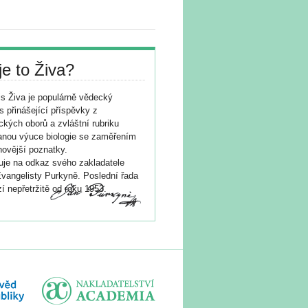
je to Živa?
s Živa je populárně vědecký
s přinášející příspěvky z
ických oborů a zvláštní rubriku
nou výuce biologie se zaměřením
novější poznatky.
je na odkaz svého zakladatele
vangelisty Purkyně. Poslední řada
í nepřetržitě od roku 1953.