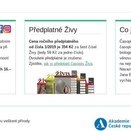
Předplatné Živy
Co 
tošním
Cena ročního předplatného
Časopi
a při
od čísla 1/2019 je 354 Kč
za šest čísel
časopi
Živy (tedy 59 Kč za jedno číslo).
biolog
ností
Dvouleté předplatné je zrušeno.
věnova
Zjistěte,
jak si předplatit časopis Živa
.
na nej
h 16.–
Navazu
Jana E
vycház
i
026/
ní
u veškeré přírody.
o