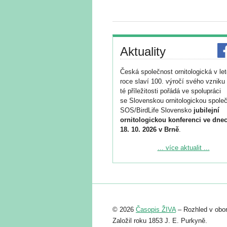
Aktuality
Česká společnost ornitologická v le
roce slaví 100. výročí svého vzniku 
té příležitosti pořádá ve spolupráci
se Slovenskou ornitologickou společ
SOS/BirdLife Slovensko
jubilejní
ornitologickou konferenci ve dnec
18. 10. 2026 v Brně
.
Podrobnější informace ke konferenc
... více aktualit ...
naleznete zde:
https://www.birdlife.cz/konference-2
Registrovat se můžete do 6. září.
Upozorňujeme, že termín pro odeslá
© 2026
Časopis ŽIVA
– Rozhled v obor
abstraktu přihlášené přednášky neb
posteru je už 30. června.
Založil roku 1853 J. E. Purkyně.