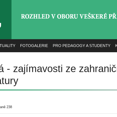
ROZHLED V OBORU VEŠ
TUALITY
FOTOGALERIE
PRO PEDAGOGY A STUDENTY
 - zajímavosti ze zahranič
atury
raně 238