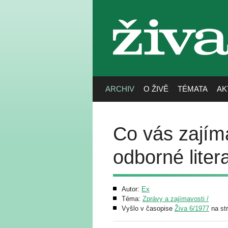
živa
ARCHIV
O ŽIVĚ
TÉMATA
AK
Co vás zajímá
odborné liter
Autor:
Ex
Téma:
Zprávy a zajímavosti /
Vyšlo v časopise
Živa 6/1977
na st