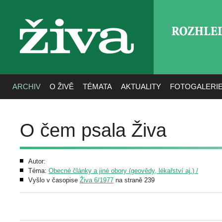
ROZHLE
živa
ARCHIV
O ŽIVĚ
TÉMATA
AKTUALITY
FOTOGALERI
O čem psala Živa
Autor:
Téma:
Obecné články a jiné obory (geovědy, lékařství aj.) /
Vyšlo v časopise
Živa 6/1977
na straně 239