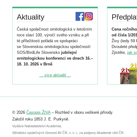
Aktuality
Předpla
Česká společnost ornitologická v letošním
Cena ročního
roce slaví 100. výročí svého vzniku a při
od čísla 1/20
té příležitosti pořádá ve spolupráci
Živy (tedy 59 
se Slovenskou ornitologickou společností
Dvouleté předp
SOS/BirdLife Slovensko
jubilejní
Zjistěte,
jak s
ornitologickou konferenci ve dnech 16.–
18. 10. 2026 v Brně
.
Podrobnější informace ke konferenci
... více aktualit ...
naleznete zde:
https://www.birdlife.cz/konference-2026/
Registrovat se můžete do 6. září.
Upozorňujeme, že termín pro odeslání
© 2026
Časopis ŽIVA
– Rozhled v oboru veškeré přírody.
abstraktu přihlášené přednášky nebo
posteru je už 30. června.
Založil roku 1853 J. E. Purkyně.
Vydává Nakladatelství Academia,
Středisko společných činností AV ČR, v. v. i., za podpory Akademie věd ČR.