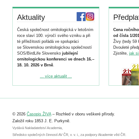
Aktuality
Předpla
Česká společnost ornitologická v letošním
Cena ročního
roce slaví 100. výročí svého vzniku a při
od čísla 1/20
té příležitosti pořádá ve spolupráci
Živy (tedy 59 
se Slovenskou ornitologickou společností
Dvouleté předp
SOS/BirdLife Slovensko
jubilejní
Zjistěte,
jak s
ornitologickou konferenci ve dnech 16.–
18. 10. 2026 v Brně
.
Podrobnější informace ke konferenci
... více aktualit ...
naleznete zde:
https://www.birdlife.cz/konference-2026/
Registrovat se můžete do 6. září.
Upozorňujeme, že termín pro odeslání
© 2026
Časopis ŽIVA
– Rozhled v oboru veškeré přírody.
abstraktu přihlášené přednášky nebo
posteru je už 30. června.
Založil roku 1853 J. E. Purkyně.
Vydává Nakladatelství Academia,
Středisko společných činností AV ČR, v. v. i., za podpory Akademie věd ČR.