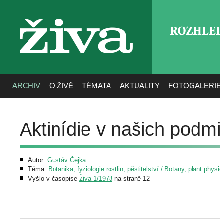
ROZHLE
živa
ARCHIV
O ŽIVĚ
TÉMATA
AKTUALITY
FOTOGALERI
Aktinídie v našich podm
Autor:
Gustáv Čejka
Téma:
Botanika, fyziologie rostlin, pěstitelství / Botany, plant phys
Vyšlo v časopise
Živa 1/1978
na straně 12