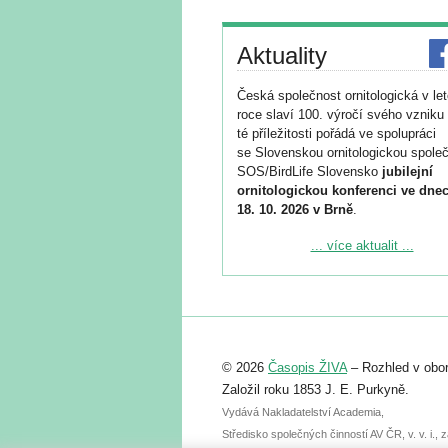
Aktuality
Česká společnost ornitologická v le
roce slaví 100. výročí svého vzniku 
té příležitosti pořádá ve spolupráci
se Slovenskou ornitologickou společ
SOS/BirdLife Slovensko
jubilejní
ornitologickou konferenci ve dnec
18. 10. 2026 v Brně
.
Podrobnější informace ke konferenc
... více aktualit ...
naleznete zde:
https://www.birdlife.cz/konference-2
Registrovat se můžete do 6. září.
Upozorňujeme, že termín pro odeslá
© 2026
Časopis ŽIVA
– Rozhled v obor
abstraktu přihlášené přednášky neb
posteru je už 30. června.
Založil roku 1853 J. E. Purkyně.
Vydává Nakladatelství Academia,
Středisko společných činností AV ČR, v. v. i.