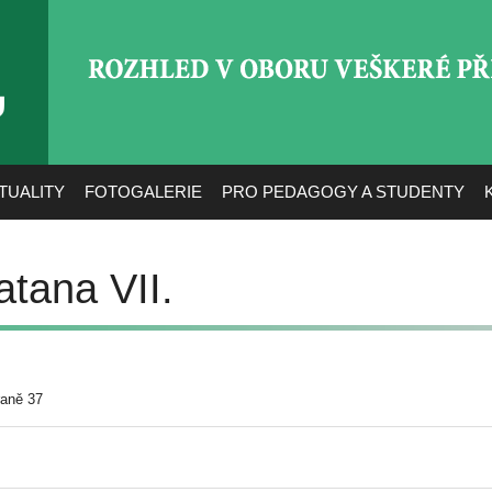
ROZHLED V OBORU VEŠ
TUALITY
FOTOGALERIE
PRO PEDAGOGY A STUDENTY
atana VII.
raně 37