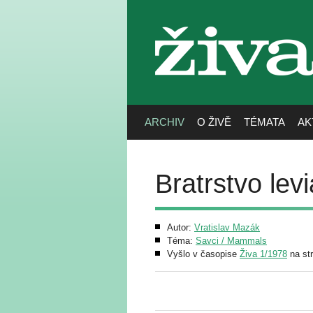
živa
ARCHIV
O ŽIVĚ
TÉMATA
AK
Bratrstvo levi
Autor:
Vratislav Mazák
Téma:
Savci / Mammals
Vyšlo v časopise
Živa 1/1978
na st