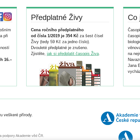
Předplatné Živy
Co 
tošním
Cena ročního předplatného
Časopi
a při
od čísla 1/2019 je 354 Kč
za šest čísel
časopi
Živy (tedy 59 Kč za jedno číslo).
biolog
ností
Dvouleté předplatné je zrušeno.
věnova
Zjistěte,
jak si předplatit časopis Živa
.
na nej
h 16.–
Navazu
Jana E
vycház
i
026/
ní
u veškeré přírody.
o
, za podpory Akademie věd ČR.