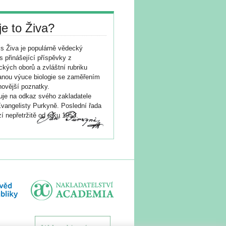
je to Živa?
s Živa je populárně vědecký
s přinášející příspěvky z
ických oborů a zvláštní rubriku
nou výuce biologie se zaměřením
novější poznatky.
je na odkaz svého zakladatele
vangelisty Purkyně. Poslední řada
í nepřetržitě od roku 1953.