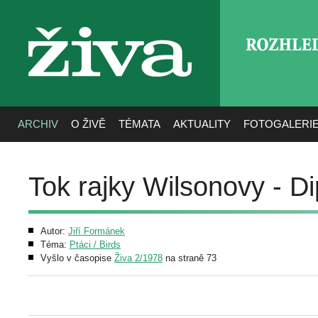
ROZHLE
živa
ARCHIV
O ŽIVĚ
TÉMATA
AKTUALITY
FOTOGALERI
Tok rajky Wilsonovy - Di
Autor:
Jiří Formánek
Téma:
Ptáci / Birds
Vyšlo v časopise
Živa 2/1978
na straně 73