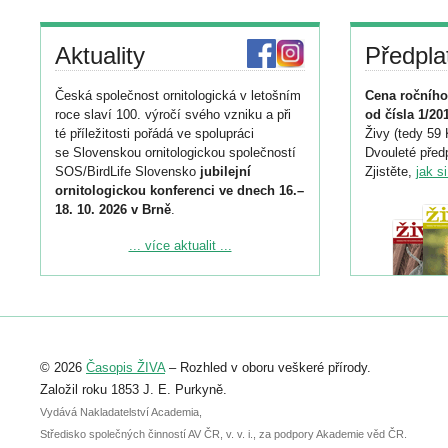
Aktuality
Předpla
Česká společnost ornitologická v letošním
Cena ročního
roce slaví 100. výročí svého vzniku a při
od čísla 1/20
té příležitosti pořádá ve spolupráci
Živy (tedy 59 
se Slovenskou ornitologickou společností
Dvouleté předp
SOS/BirdLife Slovensko
jubilejní
Zjistěte,
jak s
ornitologickou konferenci ve dnech 16.–
18. 10. 2026 v Brně
.
Podrobnější informace ke konferenci
... více aktualit ...
naleznete zde:
https://www.birdlife.cz/konference-2026/
Registrovat se můžete do 6. září.
Upozorňujeme, že termín pro odeslání
© 2026
Časopis ŽIVA
– Rozhled v oboru veškeré přírody.
abstraktu přihlášené přednášky nebo
posteru je už 30. června.
Založil roku 1853 J. E. Purkyně.
Vydává Nakladatelství Academia,
Středisko společných činností AV ČR, v. v. i., za podpory Akademie věd ČR.