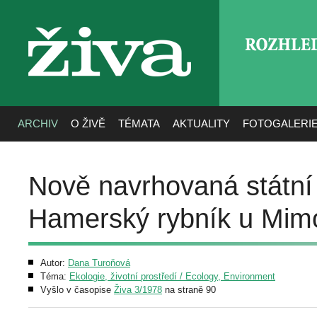
ROZHLE
živa
ARCHIV
O ŽIVĚ
TÉMATA
AKTUALITY
FOTOGALERI
Nově navrhovaná státní 
Hamerský rybník u Mim
Autor:
Dana Turoňová
Téma:
Ekologie, životní prostředí / Ecology, Environment
Vyšlo v časopise
Živa 3/1978
na straně 90