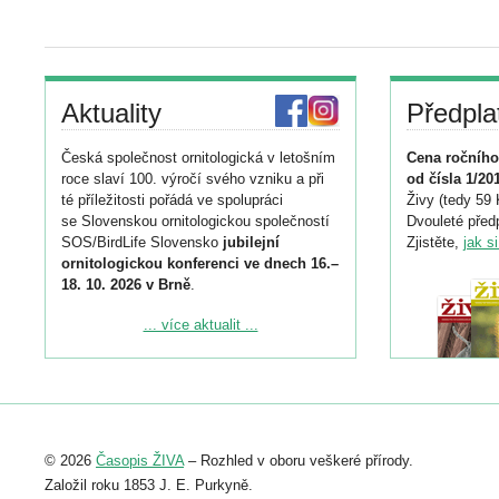
Aktuality
Předpla
Česká společnost ornitologická v letošním
Cena ročního
roce slaví 100. výročí svého vzniku a při
od čísla 1/20
té příležitosti pořádá ve spolupráci
Živy (tedy 59 
se Slovenskou ornitologickou společností
Dvouleté předp
SOS/BirdLife Slovensko
jubilejní
Zjistěte,
jak s
ornitologickou konferenci ve dnech 16.–
18. 10. 2026 v Brně
.
Podrobnější informace ke konferenci
... více aktualit ...
naleznete zde:
https://www.birdlife.cz/konference-2026/
Registrovat se můžete do 6. září.
Upozorňujeme, že termín pro odeslání
© 2026
Časopis ŽIVA
– Rozhled v oboru veškeré přírody.
abstraktu přihlášené přednášky nebo
posteru je už 30. června.
Založil roku 1853 J. E. Purkyně.