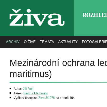
ROZHLE
živa
ARCHIV
O ŽIVĚ
TÉMATA
AKTUALITY
FOTOGALERI
Mezinárodní ochrana le
maritimus)
Autor:
Jiří Volf
Téma:
Savci / Mammals
Vyšlo v časopise
Živa 5/1978
na straně 194