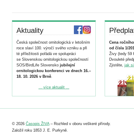
Aktuality
Předpla
Česká společnost ornitologická v letošním
Cena ročního
roce slaví 100. výročí svého vzniku a při
od čísla 1/20
té příležitosti pořádá ve spolupráci
Živy (tedy 59 
se Slovenskou ornitologickou společností
Dvouleté předp
SOS/BirdLife Slovensko
jubilejní
Zjistěte,
jak s
ornitologickou konferenci ve dnech 16.–
18. 10. 2026 v Brně
.
Podrobnější informace ke konferenci
... více aktualit ...
naleznete zde:
https://www.birdlife.cz/konference-2026/
Registrovat se můžete do 6. září.
Upozorňujeme, že termín pro odeslání
© 2026
Časopis ŽIVA
– Rozhled v oboru veškeré přírody.
abstraktu přihlášené přednášky nebo
posteru je už 30. června.
Založil roku 1853 J. E. Purkyně.