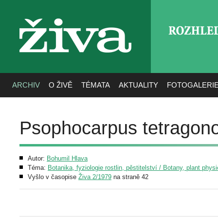
ROZHLE
živa
ARCHIV
O ŽIVĚ
TÉMATA
AKTUALITY
FOTOGALERI
Psophocarpus tetragono
Autor:
Bohumil Hlava
Téma:
Botanika, fyziologie rostlin, pěstitelství / Botany, plant phys
Vyšlo v časopise
Živa 2/1979
na straně 42