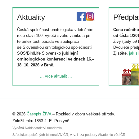
Aktuality
Předpla
Česká společnost ornitologická v letošním
Cena ročního
roce slaví 100. výročí svého vzniku a při
od čísla 1/20
té příležitosti pořádá ve spolupráci
Živy (tedy 59 
se Slovenskou ornitologickou společností
Dvouleté předp
SOS/BirdLife Slovensko
jubilejní
Zjistěte,
jak s
ornitologickou konferenci ve dnech 16.–
18. 10. 2026 v Brně
.
Podrobnější informace ke konferenci
... více aktualit ...
naleznete zde:
https://www.birdlife.cz/konference-2026/
Registrovat se můžete do 6. září.
Upozorňujeme, že termín pro odeslání
© 2026
Časopis ŽIVA
– Rozhled v oboru veškeré přírody.
abstraktu přihlášené přednášky nebo
posteru je už 30. června.
Založil roku 1853 J. E. Purkyně.
Vydává Nakladatelství Academia,
Středisko společných činností AV ČR, v. v. i., za podpory Akademie věd ČR.