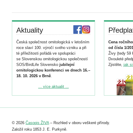
Aktuality
Předpla
Česká společnost ornitologická v letošním
Cena ročního
roce slaví 100. výročí svého vzniku a při
od čísla 1/20
té příležitosti pořádá ve spolupráci
Živy (tedy 59 
se Slovenskou ornitologickou společností
Dvouleté předp
SOS/BirdLife Slovensko
jubilejní
Zjistěte,
jak s
ornitologickou konferenci ve dnech 16.–
18. 10. 2026 v Brně
.
Podrobnější informace ke konferenci
... více aktualit ...
naleznete zde:
https://www.birdlife.cz/konference-2026/
Registrovat se můžete do 6. září.
Upozorňujeme, že termín pro odeslání
© 2026
Časopis ŽIVA
– Rozhled v oboru veškeré přírody.
abstraktu přihlášené přednášky nebo
posteru je už 30. června.
Založil roku 1853 J. E. Purkyně.