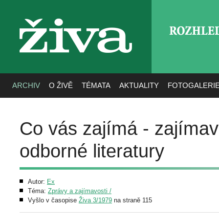
ROZHLE
živa
ARCHIV
O ŽIVĚ
TÉMATA
AKTUALITY
FOTOGALERI
Co vás zajímá - zajímav
odborné literatury
Autor:
Ex
Téma:
Zprávy a zajímavosti /
Vyšlo v časopise
Živa 3/1979
na straně 115