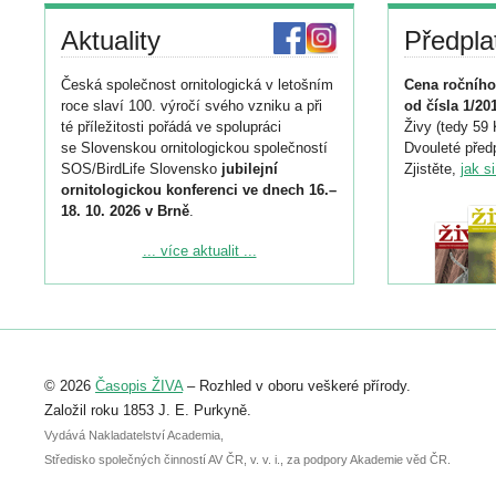
Aktuality
Předpla
Česká společnost ornitologická v letošním
Cena ročního
roce slaví 100. výročí svého vzniku a při
od čísla 1/20
té příležitosti pořádá ve spolupráci
Živy (tedy 59 
se Slovenskou ornitologickou společností
Dvouleté předp
SOS/BirdLife Slovensko
jubilejní
Zjistěte,
jak s
ornitologickou konferenci ve dnech 16.–
18. 10. 2026 v Brně
.
Podrobnější informace ke konferenci
... více aktualit ...
naleznete zde:
https://www.birdlife.cz/konference-2026/
Registrovat se můžete do 6. září.
Upozorňujeme, že termín pro odeslání
© 2026
Časopis ŽIVA
– Rozhled v oboru veškeré přírody.
abstraktu přihlášené přednášky nebo
posteru je už 30. června.
Založil roku 1853 J. E. Purkyně.
Vydává Nakladatelství Academia,
Středisko společných činností AV ČR, v. v. i., za podpory Akademie věd ČR.