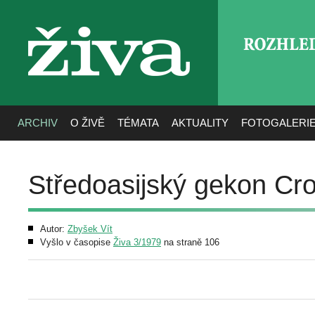
ROZHLE
živa
ARCHIV
O ŽIVĚ
TÉMATA
AKTUALITY
FOTOGALERI
Středoasijský gekon C
Autor:
Zbyšek Vít
Vyšlo v časopise
Živa 3/1979
na straně 106