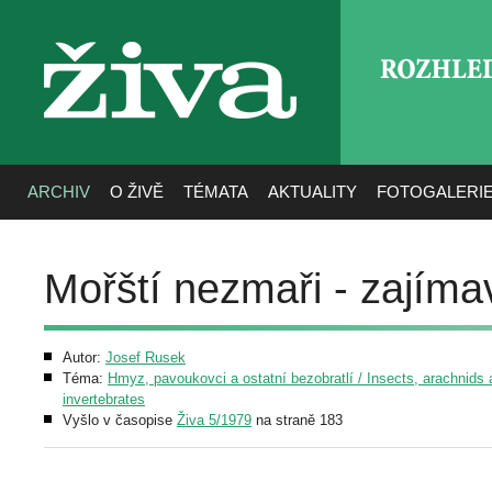
ROZHLE
živa
ARCHIV
O ŽIVĚ
TÉMATA
AKTUALITY
FOTOGALERI
Mořští nezmaři - zajíma
Autor:
Josef Rusek
Téma:
Hmyz, pavoukovci a ostatní bezobratlí / Insects, arachnids 
invertebrates
Vyšlo v časopise
Živa 5/1979
na straně 183