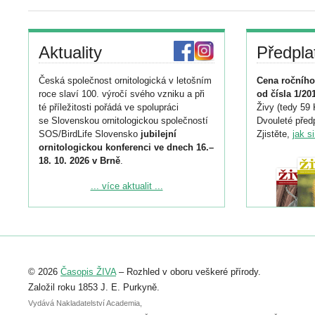
Aktuality
Předpla
Česká společnost ornitologická v letošním
Cena ročního
roce slaví 100. výročí svého vzniku a při
od čísla 1/20
té příležitosti pořádá ve spolupráci
Živy (tedy 59 
se Slovenskou ornitologickou společností
Dvouleté předp
SOS/BirdLife Slovensko
jubilejní
Zjistěte,
jak s
ornitologickou konferenci ve dnech 16.–
18. 10. 2026 v Brně
.
Podrobnější informace ke konferenci
... více aktualit ...
naleznete zde:
https://www.birdlife.cz/konference-2026/
Registrovat se můžete do 6. září.
Upozorňujeme, že termín pro odeslání
© 2026
Časopis ŽIVA
– Rozhled v oboru veškeré přírody.
abstraktu přihlášené přednášky nebo
posteru je už 30. června.
Založil roku 1853 J. E. Purkyně.
Vydává Nakladatelství Academia,