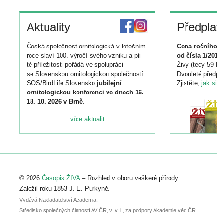
Aktuality
Předpla
Česká společnost ornitologická v letošním
Cena ročního
roce slaví 100. výročí svého vzniku a při
od čísla 1/20
té příležitosti pořádá ve spolupráci
Živy (tedy 59 
se Slovenskou ornitologickou společností
Dvouleté předp
SOS/BirdLife Slovensko
jubilejní
Zjistěte,
jak s
ornitologickou konferenci ve dnech 16.–
18. 10. 2026 v Brně
.
Podrobnější informace ke konferenci
... více aktualit ...
naleznete zde:
https://www.birdlife.cz/konference-2026/
Registrovat se můžete do 6. září.
Upozorňujeme, že termín pro odeslání
© 2026
Časopis ŽIVA
– Rozhled v oboru veškeré přírody.
abstraktu přihlášené přednášky nebo
posteru je už 30. června.
Založil roku 1853 J. E. Purkyně.
Vydává Nakladatelství Academia,
Středisko společných činností AV ČR, v. v. i., za podpory Akademie věd ČR.