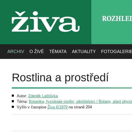
ROZHLE
živa
ARCHIV
O ŽIVĚ
TÉMATA
AKTUALITY
FOTOGALERI
Rostlina a prostředí
Autor:
Zdeněk Laštůvka
Téma:
Botanika, fyziologie rostlin, pěstitelství / Botany, plant phys
Vyšlo v časopise
Živa 6/1979
na straně 204