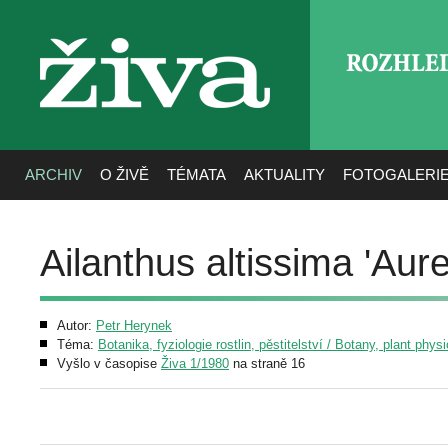
ROZHLE
živa
ARCHIV
O ŽIVĚ
TÉMATA
AKTUALITY
FOTOGALERI
Ailanthus altissima 'Aur
Autor:
Petr Herynek
Téma:
Botanika, fyziologie rostlin, pěstitelství / Botany, plant phys
Vyšlo v časopise
Živa 1/1980
na straně 16