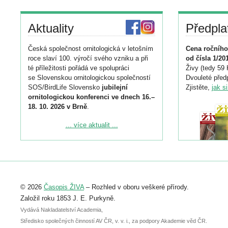
Aktuality
Předpla
Česká společnost ornitologická v letošním
Cena ročního
roce slaví 100. výročí svého vzniku a při
od čísla 1/20
té příležitosti pořádá ve spolupráci
Živy (tedy 59 
se Slovenskou ornitologickou společností
Dvouleté předp
SOS/BirdLife Slovensko
jubilejní
Zjistěte,
jak s
ornitologickou konferenci ve dnech 16.–
18. 10. 2026 v Brně
.
Podrobnější informace ke konferenci
... více aktualit ...
naleznete zde:
https://www.birdlife.cz/konference-2026/
Registrovat se můžete do 6. září.
Upozorňujeme, že termín pro odeslání
© 2026
Časopis ŽIVA
– Rozhled v oboru veškeré přírody.
abstraktu přihlášené přednášky nebo
posteru je už 30. června.
Založil roku 1853 J. E. Purkyně.
Vydává Nakladatelství Academia,
Středisko společných činností AV ČR, v. v. i., za podpory Akademie věd ČR.