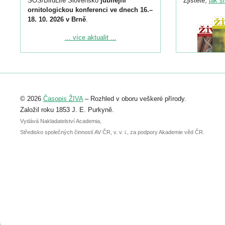
SOS/BirdLife Slovensko
jubilejní
Zjistěte,
jak s
ornitologickou konferenci ve dnech 16.–
18. 10. 2026 v Brně
.
Podrobnější informace ke konferenci
... více aktualit ...
naleznete zde:
https://www.birdlife.cz/konference-2026/
Registrovat se můžete do 6. září.
Upozorňujeme, že termín pro odeslání
© 2026
Časopis ŽIVA
– Rozhled v oboru veškeré přírody.
abstraktu přihlášené přednášky nebo
posteru je už 30. června.
Založil roku 1853 J. E. Purkyně.
Vydává Nakladatelství Academia,
Středisko společných činností AV ČR, v. v. i., za podpory Akademie věd ČR.