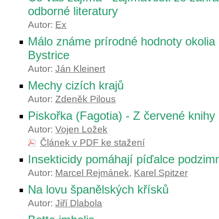
odborné literatury
Autor:
Ex
Málo známe prírodné hodnoty okolia
Bystrice
Autor:
Ján Kleinert
Mechy cizích krajů
Autor:
Zdeněk Pilous
Piskořka (Fagotia) - Z červené knih
Autor:
Vojen Ložek
Článek v PDF ke stažení
Insekticidy pomáhají píďalce podzim
Autor:
Marcel Rejmánek
,
Karel Spitzer
Na lovu španělských křísků
Autor:
Jiří Dlabola