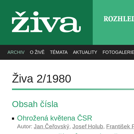
ROZHLE
živa
ARCHIV
O ŽIVĚ
TÉMATA
AKTUALITY
FOTOGALERI
Živa 2/1980
Obsah čísla
Ohrožená květena ČSR
Autor:
Jan Čeřovský
,
Josef Holub
,
František