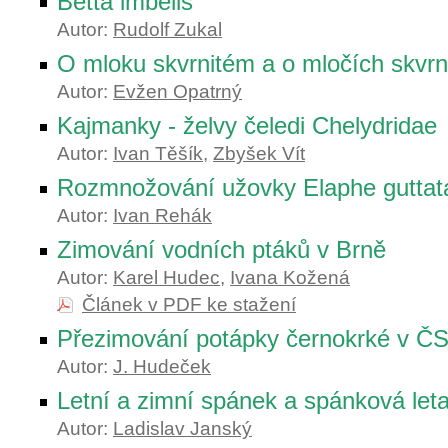
Betta imbelis
Autor:
Rudolf Zukal
O mloku skvrnitém a o mločích skvr
Autor:
Evžen Opatrný
Kajmanky - želvy čeledi Chelydridae
Autor:
Ivan Těšík
,
Zbyšek Vít
Rozmnožování užovky Elaphe guttata 
Autor:
Ivan Rehák
Zimování vodních ptáků v Brně
Autor:
Karel Hudec
,
Ivana Kožená
Článek v PDF ke stažení
Přezimování potápky černokrké v Č
Autor:
J. Hudeček
Letní a zimní spánek a spánková leta
Autor:
Ladislav Janský