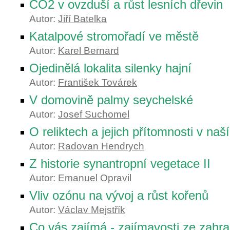
CO2 v ovzduší a růst lesních dřevin
Autor:
Jiří Batelka
Katalpové stromořadí ve městě
Autor:
Karel Bernard
Ojedinělá lokalita silenky hajní
Autor:
František Továrek
V domovině palmy seychelské
Autor:
Josef Suchomel
O reliktech a jejich přítomnosti v naš
Autor:
Radovan Hendrych
Z historie synantropní vegetace II
Autor:
Emanuel Opravil
Vliv ozónu na vývoj a růst kořenů
Autor:
Václav Mejstřík
Co vás zajímá - zajímavosti ze zahra