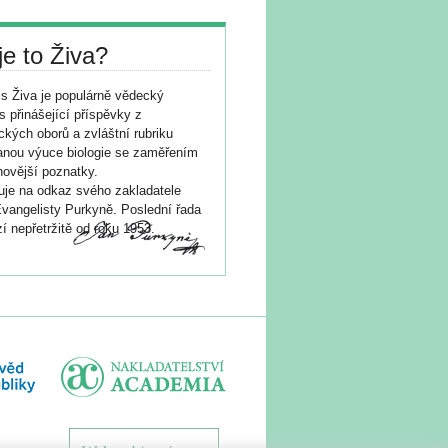
je to Živa?
s Živa je populárně vědecký
s přinášející příspěvky z
ických oborů a zvláštní rubriku
nou výuce biologie se zaměřením
novější poznatky.
je na odkaz svého zakladatele
vangelisty Purkyně. Poslední řada
í nepřetržitě od roku 1953.