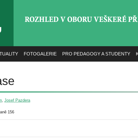
ROZHLED V OBORU VEŠ
TUALITY
FOTOGALERIE
PRO PEDAGOGY A STUDENTY
ase
n
,
Josef Pazdera
raně 156