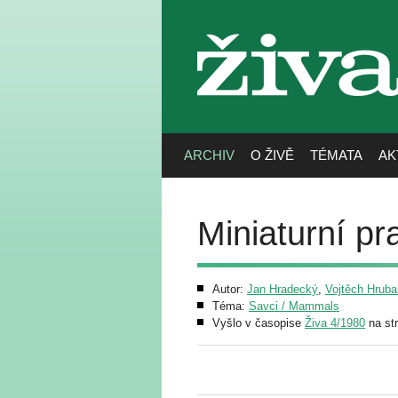
živa
ARCHIV
O ŽIVĚ
TÉMATA
AK
Miniaturní pr
Autor:
Jan Hradecký
,
Vojtěch Hruba
Téma:
Savci / Mammals
Vyšlo v časopise
Živa 4/1980
na st