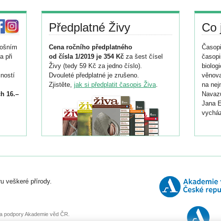
Předplatné Živy
Co 
tošním
Cena ročního předplatného
Časopi
a při
od čísla 1/2019 je 354 Kč
za šest čísel
časopi
Živy (tedy 59 Kč za jedno číslo).
biolog
ností
Dvouleté předplatné je zrušeno.
věnova
Zjistěte,
jak si předplatit časopis Živa
.
na nej
h 16.–
Navazu
Jana E
vycház
i
026/
ní
u veškeré přírody.
o
, za podpory Akademie věd ČR.