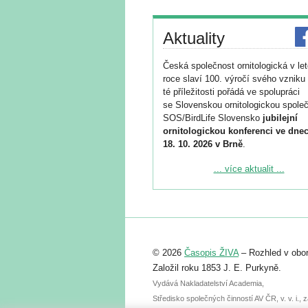
Aktuality
Česká společnost ornitologická v le
roce slaví 100. výročí svého vzniku 
té příležitosti pořádá ve spolupráci
se Slovenskou ornitologickou společ
SOS/BirdLife Slovensko
jubilejní
ornitologickou konferenci ve dnec
18. 10. 2026 v Brně
.
Podrobnější informace ke konferenc
... více aktualit ...
naleznete zde:
https://www.birdlife.cz/konference-2
Registrovat se můžete do 6. září.
Upozorňujeme, že termín pro odeslá
© 2026
Časopis ŽIVA
– Rozhled v obor
abstraktu přihlášené přednášky neb
posteru je už 30. června.
Založil roku 1853 J. E. Purkyně.
Vydává Nakladatelství Academia,
Středisko společných činností AV ČR, v. v. i.