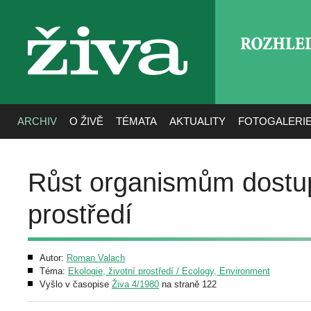
ROZHLE
živa
ARCHIV
O ŽIVĚ
TÉMATA
AKTUALITY
FOTOGALERI
Růst organismům dostup
prostředí
Autor:
Roman Valach
Téma:
Ekologie, životní prostředí / Ecology, Environment
Vyšlo v časopise
Živa 4/1980
na straně 122