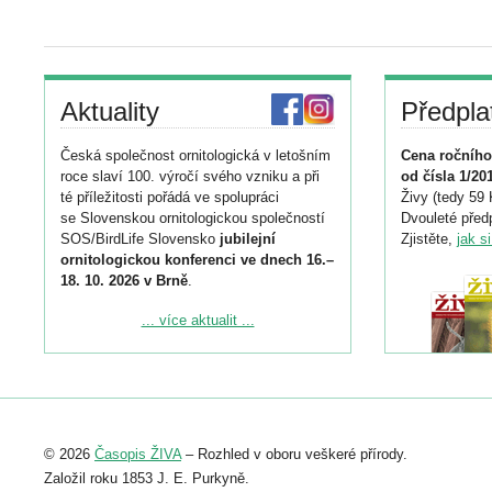
Aktuality
Předpla
Česká společnost ornitologická v letošním
Cena ročního
roce slaví 100. výročí svého vzniku a při
od čísla 1/20
té příležitosti pořádá ve spolupráci
Živy (tedy 59 
se Slovenskou ornitologickou společností
Dvouleté předp
SOS/BirdLife Slovensko
jubilejní
Zjistěte,
jak s
ornitologickou konferenci ve dnech 16.–
18. 10. 2026 v Brně
.
Podrobnější informace ke konferenci
... více aktualit ...
naleznete zde:
https://www.birdlife.cz/konference-2026/
Registrovat se můžete do 6. září.
Upozorňujeme, že termín pro odeslání
© 2026
Časopis ŽIVA
– Rozhled v oboru veškeré přírody.
abstraktu přihlášené přednášky nebo
posteru je už 30. června.
Založil roku 1853 J. E. Purkyně.