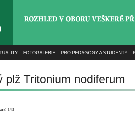
ROZHLED V OBORU VEŠ
TUALITY
FOTOGALERIE
PRO PEDAGOGY A STUDENTY
 plž Tritonium nodiferum
raně 143