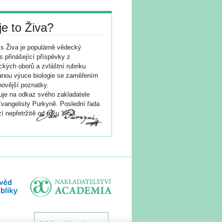
je to Živa?
s Živa je populárně vědecký
s přinášející příspěvky z
ických oborů a zvláštní rubriku
nou výuce biologie se zaměřením
novější poznatky.
je na odkaz svého zakladatele
vangelisty Purkyně. Poslední řada
í nepřetržitě od roku 1953.