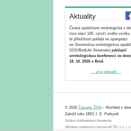
Aktuality
Česká společnost ornitologická v le
roce slaví 100. výročí svého vzniku 
té příležitosti pořádá ve spolupráci
se Slovenskou ornitologickou společ
SOS/BirdLife Slovensko
jubilejní
ornitologickou konferenci ve dnec
18. 10. 2026 v Brně
.
Podrobnější informace ke konferenc
... více aktualit ...
naleznete zde:
https://www.birdlife.cz/konference-2
Registrovat se můžete do 6. září.
Upozorňujeme, že termín pro odeslá
© 2026
Časopis ŽIVA
– Rozhled v obor
abstraktu přihlášené přednášky neb
posteru je už 30. června.
Založil roku 1853 J. E. Purkyně.
Vydává Nakladatelství Academia,
Středisko společných činností AV ČR, v. v. i.