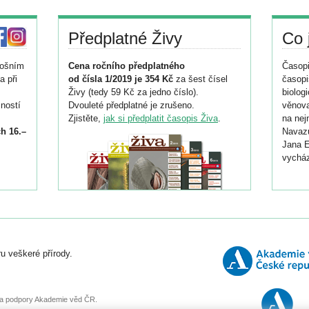
Předplatné Živy
Co 
tošním
Cena ročního předplatného
Časopi
a při
od čísla 1/2019 je 354 Kč
za šest čísel
časopi
Živy (tedy 59 Kč za jedno číslo).
biolog
ností
Dvouleté předplatné je zrušeno.
věnova
Zjistěte,
jak si předplatit časopis Živa
.
na nej
h 16.–
Navazu
Jana E
vycház
i
026/
ní
u veškeré přírody.
o
, za podpory Akademie věd ČR.