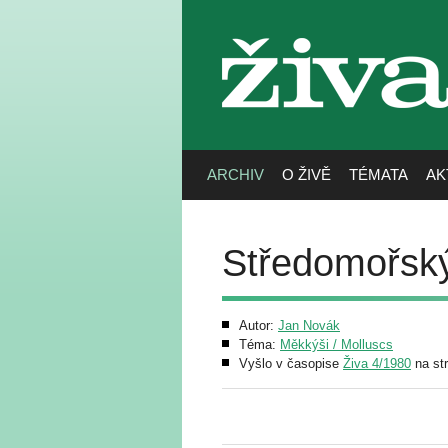
živa
ARCHIV
O ŽIVĚ
TÉMATA
AK
Středomořský
Autor:
Jan Novák
Téma:
Měkkýši / Molluscs
Vyšlo v časopise
Živa 4/1980
na st