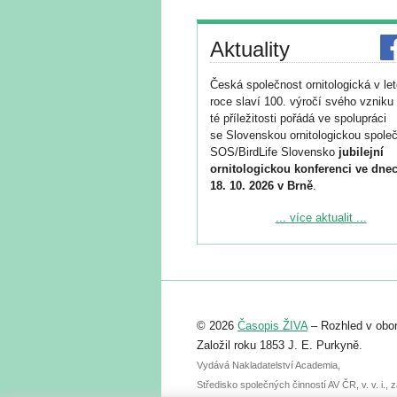
Aktuality
Česká společnost ornitologická v le
roce slaví 100. výročí svého vzniku 
té příležitosti pořádá ve spolupráci
se Slovenskou ornitologickou společ
SOS/BirdLife Slovensko
jubilejní
ornitologickou konferenci ve dnec
18. 10. 2026 v Brně
.
Podrobnější informace ke konferenc
... více aktualit ...
naleznete zde:
https://www.birdlife.cz/konference-2
Registrovat se můžete do 6. září.
Upozorňujeme, že termín pro odeslá
© 2026
Časopis ŽIVA
– Rozhled v obor
abstraktu přihlášené přednášky neb
posteru je už 30. června.
Založil roku 1853 J. E. Purkyně.
Vydává Nakladatelství Academia,
Středisko společných činností AV ČR, v. v. i.