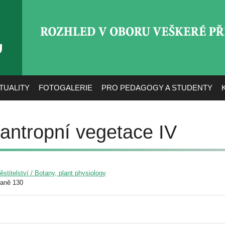
ROZHLED V OBORU VEŠ
TUALITY
FOTOGALERIE
PRO PEDAGOGY A STUDENTY
nantropní vegetace IV
pěstitelství / Botany, plant physiology
raně 130