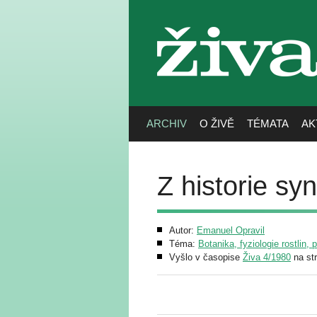
živa
ARCHIV
O ŽIVĚ
TÉMATA
AK
Z historie sy
Autor:
Emanuel Opravil
Téma:
Botanika, fyziologie rostlin, 
Vyšlo v časopise
Živa 4/1980
na st