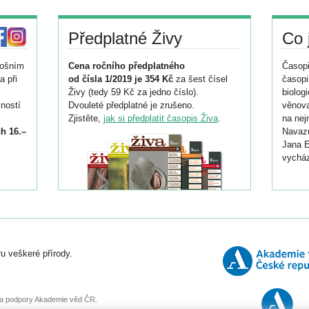
Předplatné Živy
Co 
tošním
Cena ročního předplatného
Časopi
a při
od čísla 1/2019 je 354 Kč
za šest čísel
časopi
Živy (tedy 59 Kč za jedno číslo).
biolog
ností
Dvouleté předplatné je zrušeno.
věnova
Zjistěte,
jak si předplatit časopis Živa
.
na nej
h 16.–
Navazu
Jana E
vycház
i
026/
ní
u veškeré přírody.
o
, za podpory Akademie věd ČR.