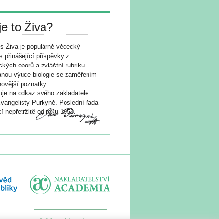
je to Živa?
s Živa je populárně vědecký
s přinášející příspěvky z
ických oborů a zvláštní rubriku
nou výuce biologie se zaměřením
novější poznatky.
je na odkaz svého zakladatele
vangelisty Purkyně. Poslední řada
í nepřetržitě od roku 1953.