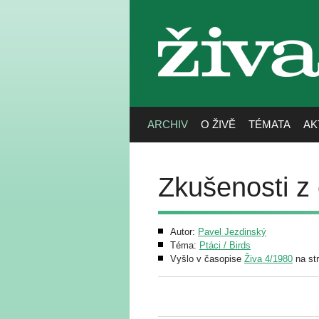
živa
ARCHIV
O ŽIVĚ
TÉMATA
AK
Zkušenosti z 
Autor:
Pavel Jezdinský
Téma:
Ptáci / Birds
Vyšlo v časopise
Živa 4/1980
na st