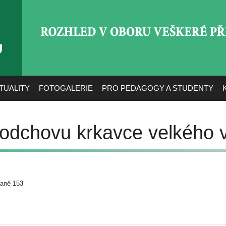
ROZHLED V OBORU VEŠ
TUALITY
FOTOGALERIE
PRO PEDAGOGY A STUDENTY
odchovu krkavce velkého v
raně 153