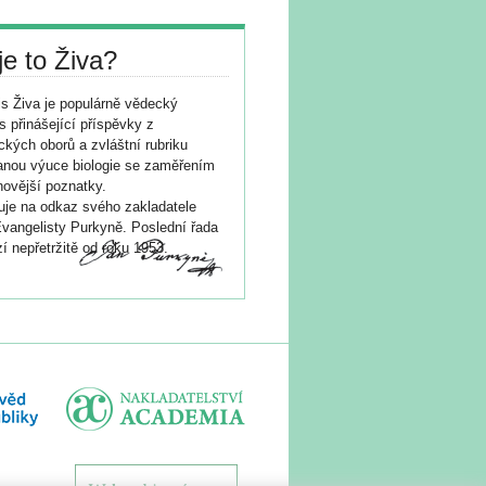
je to Živa?
s Živa je populárně vědecký
s přinášející příspěvky z
ických oborů a zvláštní rubriku
nou výuce biologie se zaměřením
novější poznatky.
je na odkaz svého zakladatele
vangelisty Purkyně. Poslední řada
í nepřetržitě od roku 1953.