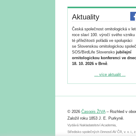
Aktuality
Česká společnost ornitologická v le
roce slaví 100. výročí svého vzniku 
té příležitosti pořádá ve spolupráci
se Slovenskou ornitologickou společ
SOS/BirdLife Slovensko
jubilejní
ornitologickou konferenci ve dnec
18. 10. 2026 v Brně
.
Podrobnější informace ke konferenc
... více aktualit ...
naleznete zde:
https://www.birdlife.cz/konference-2
Registrovat se můžete do 6. září.
Upozorňujeme, že termín pro odeslá
© 2026
Časopis ŽIVA
– Rozhled v obor
abstraktu přihlášené přednášky neb
posteru je už 30. června.
Založil roku 1853 J. E. Purkyně.
Vydává Nakladatelství Academia,
Středisko společných činností AV ČR, v. v. i.