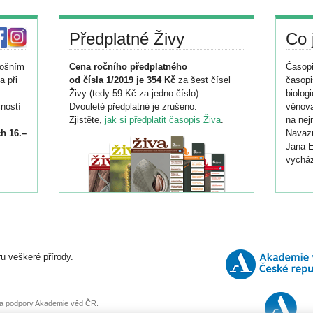
Předplatné Živy
Co 
tošním
Cena ročního předplatného
Časopi
a při
od čísla 1/2019 je 354 Kč
za šest čísel
časopi
Živy (tedy 59 Kč za jedno číslo).
biolog
ností
Dvouleté předplatné je zrušeno.
věnova
Zjistěte,
jak si předplatit časopis Živa
.
na nej
h 16.–
Navazu
Jana E
vycház
i
026/
ní
u veškeré přírody.
o
, za podpory Akademie věd ČR.