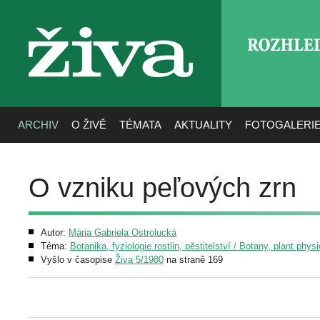
ROZHLE
živa
ARCHIV
O ŽIVĚ
TÉMATA
AKTUALITY
FOTOGALERI
O vzniku peľových zrn
Autor:
Mária Gabriela Ostrolucká
Téma:
Botanika, fyziologie rostlin, pěstitelství / Botany, plant phys
Vyšlo v časopise
Živa 5/1980
na straně 169