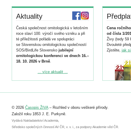
Aktuality
Předpla
Česká společnost ornitologická v letošním
Cena ročního
roce slaví 100. výročí svého vzniku a při
od čísla 1/20
té příležitosti pořádá ve spolupráci
Živy (tedy 59 
se Slovenskou ornitologickou společností
Dvouleté předp
SOS/BirdLife Slovensko
jubilejní
Zjistěte,
jak s
ornitologickou konferenci ve dnech 16.–
18. 10. 2026 v Brně
.
Podrobnější informace ke konferenci
... více aktualit ...
naleznete zde:
https://www.birdlife.cz/konference-2026/
Registrovat se můžete do 6. září.
Upozorňujeme, že termín pro odeslání
© 2026
Časopis ŽIVA
– Rozhled v oboru veškeré přírody.
abstraktu přihlášené přednášky nebo
posteru je už 30. června.
Založil roku 1853 J. E. Purkyně.
Vydává Nakladatelství Academia,
Středisko společných činností AV ČR, v. v. i., za podpory Akademie věd ČR.