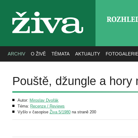
ROZHLE
živa
ARCHIV
O ŽIVĚ
TÉMATA
AKTUALITY
FOTOGALERI
Pouště, džungle a hory
Autor:
Miroslav Dvořák
Téma:
Recenze / Reviews
Vyšlo v časopise
Živa 5/1980
na straně 200