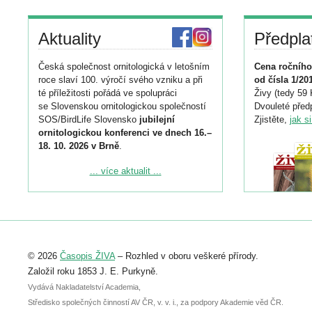
Aktuality
Předpla
Česká společnost ornitologická v letošním
Cena ročního
roce slaví 100. výročí svého vzniku a při
od čísla 1/20
té příležitosti pořádá ve spolupráci
Živy (tedy 59 
se Slovenskou ornitologickou společností
Dvouleté předp
SOS/BirdLife Slovensko
jubilejní
Zjistěte,
jak s
ornitologickou konferenci ve dnech 16.–
18. 10. 2026 v Brně
.
Podrobnější informace ke konferenci
... více aktualit ...
naleznete zde:
https://www.birdlife.cz/konference-2026/
Registrovat se můžete do 6. září.
Upozorňujeme, že termín pro odeslání
© 2026
Časopis ŽIVA
– Rozhled v oboru veškeré přírody.
abstraktu přihlášené přednášky nebo
posteru je už 30. června.
Založil roku 1853 J. E. Purkyně.
Vydává Nakladatelství Academia,
Středisko společných činností AV ČR, v. v. i., za podpory Akademie věd ČR.