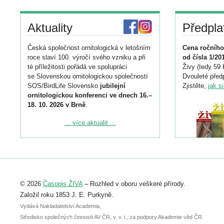
Aktuality
Předpla
Česká společnost ornitologická v letošním
Cena ročního
roce slaví 100. výročí svého vzniku a při
od čísla 1/20
té příležitosti pořádá ve spolupráci
Živy (tedy 59 
se Slovenskou ornitologickou společností
Dvouleté předp
SOS/BirdLife Slovensko
jubilejní
Zjistěte,
jak s
ornitologickou konferenci ve dnech 16.–
18. 10. 2026 v Brně
.
Podrobnější informace ke konferenci
... více aktualit ...
naleznete zde:
https://www.birdlife.cz/konference-2026/
Registrovat se můžete do 6. září.
Upozorňujeme, že termín pro odeslání
© 2026
Časopis ŽIVA
– Rozhled v oboru veškeré přírody.
abstraktu přihlášené přednášky nebo
posteru je už 30. června.
Založil roku 1853 J. E. Purkyně.
Vydává Nakladatelství Academia,
Středisko společných činností AV ČR, v. v. i., za podpory Akademie věd ČR.