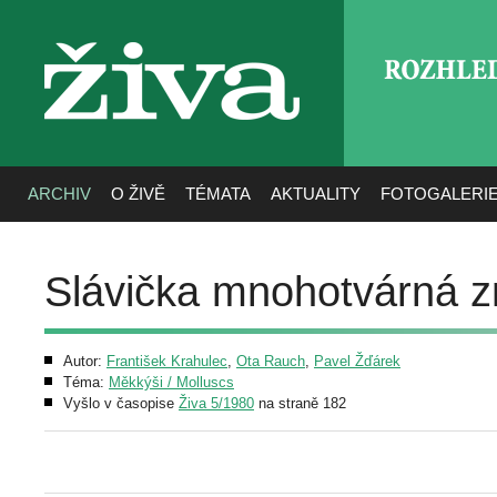
ROZHLE
živa
ARCHIV
O ŽIVĚ
TÉMATA
AKTUALITY
FOTOGALERI
Slávička mnohotvárná 
Autor:
František Krahulec
,
Ota Rauch
,
Pavel Žďárek
Téma:
Měkkýši / Molluscs
Vyšlo v časopise
Živa 5/1980
na straně 182