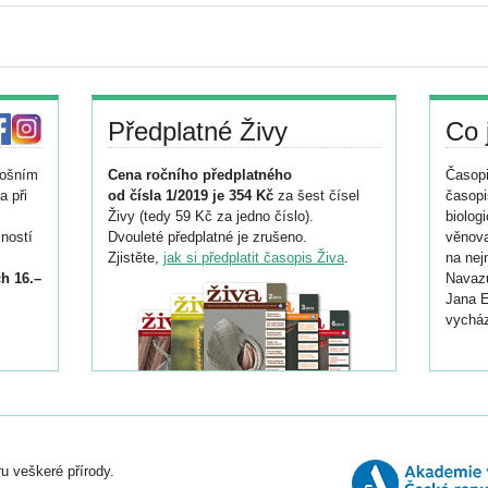
Předplatné Živy
Co 
tošním
Cena ročního předplatného
Časopi
a při
od čísla 1/2019 je 354 Kč
za šest čísel
časopi
Živy (tedy 59 Kč za jedno číslo).
biolog
ností
Dvouleté předplatné je zrušeno.
věnova
Zjistěte,
jak si předplatit časopis Živa
.
na nej
h 16.–
Navazu
Jana E
vycház
i
026/
ní
u veškeré přírody.
o