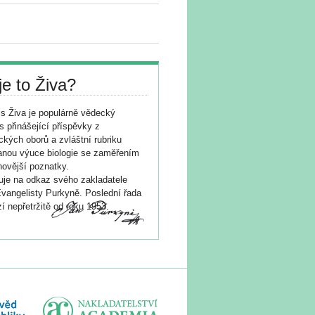
je to Živa?
s Živa je populárně vědecký
s přinášející příspěvky z
ických oborů a zvláštní rubriku
nou výuce biologie se zaměřením
novější poznatky.
je na odkaz svého zakladatele
vangelisty Purkyně. Poslední řada
í nepřetržitě od roku 1953.