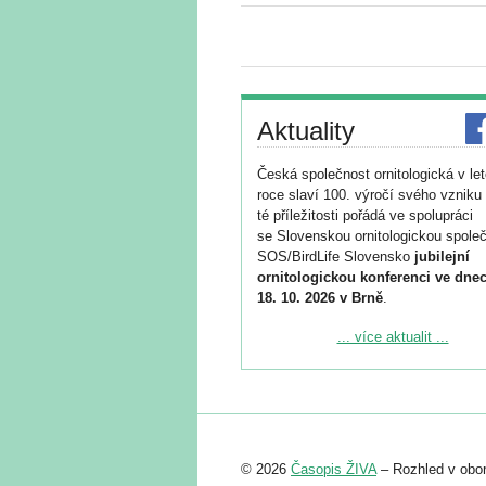
Aktuality
Česká společnost ornitologická v le
roce slaví 100. výročí svého vzniku 
té příležitosti pořádá ve spolupráci
se Slovenskou ornitologickou společ
SOS/BirdLife Slovensko
jubilejní
ornitologickou konferenci ve dnec
18. 10. 2026 v Brně
.
Podrobnější informace ke konferenc
... více aktualit ...
naleznete zde:
https://www.birdlife.cz/konference-2
Registrovat se můžete do 6. září.
Upozorňujeme, že termín pro odeslá
© 2026
Časopis ŽIVA
– Rozhled v obor
abstraktu přihlášené přednášky neb