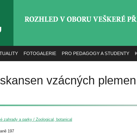
ROZHLED V OBORU VEŠ
TUALITY
FOTOGALERIE
PRO PEDAGOGY A STUDENTY
skansen vzácných plemen
é zahrady a parky / Zoological, botanical
raně 197