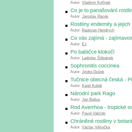
Autor:
Vladimír Kořínek
Co je to panašování rostli
Autor:
Jaroslav Racek
Rostliny endemity a jejic
Autor:
Radovan Hendrych
Co vás zajímá - zajímavost
Autor:
Ex
Po babičce klokočí
Autor:
Ladislav Štěpánek
Sophronitis coccinea
Autor:
Jindra Dušek
Tučnice obecná česká - P
Autor:
Karel Kubát
Národní park Rago
Autor:
Jan Baltus
Rod Averrhoa - tropické o
Autor:
Pavel Valíček
Chráněné rostliny v bota
Autor:
Václav Větvička