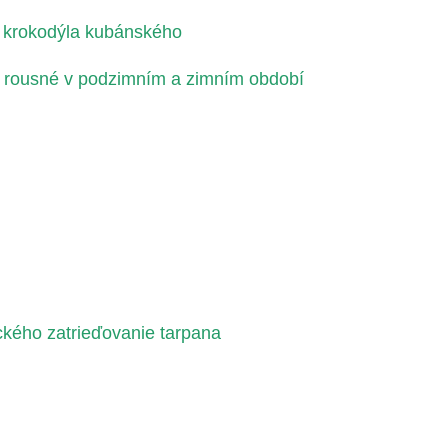
 krokodýla kubánského
ě rousné v podzimním a zimním období
ckého zatrieďovanie tarpana