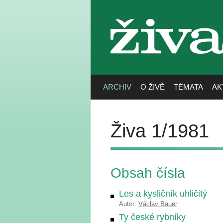
živa
ARCHIV
O ŽIVĚ
TÉMATA
AK
Živa 1/1981
Obsah čísla
Les a kysličník uhličitý
Autor:
Václav Bauer
Ty české rybníky