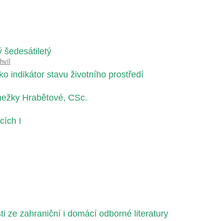
šedesátiletý
hvíl
o indikátor stavu životního prostředí
nežky Hrabětové, CSc.
cích I
i ze zahraniční i domácí odborné literatury