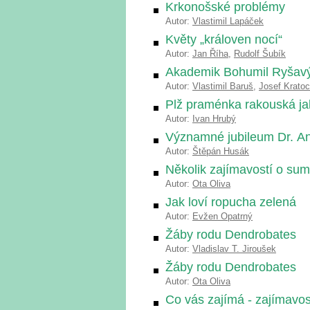
Krkonošské problémy
Autor:
Vlastimil Lapáček
Květy „královen nocí“
Autor:
Jan Říha
,
Rudolf Šubík
Akademik Bohumil Ryšavý 
Autor:
Vlastimil Baruš
,
Josef Kratoc
Plž praménka rakouská jak
Autor:
Ivan Hrubý
Významné jubileum Dr. A
Autor:
Štěpán Husák
Několik zajímavostí o sum
Autor:
Ota Oliva
Jak loví ropucha zelená
Autor:
Evžen Opatrný
Žáby rodu Dendrobates
Autor:
Vladislav T. Jiroušek
Žáby rodu Dendrobates
Autor:
Ota Oliva
Co vás zajímá - zajímavost