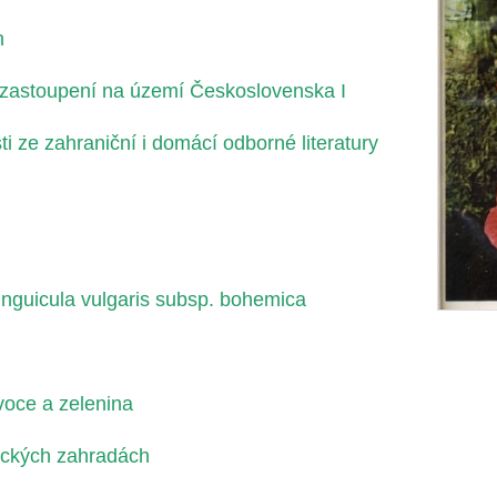
n
h zastoupení na území Československa I
i ze zahraniční i domácí odborné literatury
inguicula vulgaris subsp. bohemica
voce a zelenina
nických zahradách