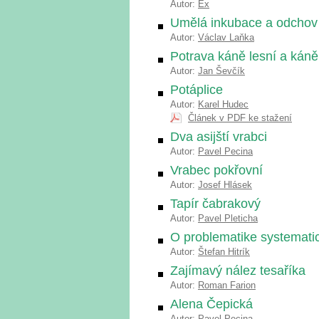
Autor:
Ex
Umělá inkubace a odchov
Autor:
Václav Laňka
Potrava káně lesní a kán
Autor:
Jan Ševčík
Potáplice
Autor:
Karel Hudec
Článek v PDF ke stažení
Dva asijští vrabci
Autor:
Pavel Pecina
Vrabec pokřovní
Autor:
Josef Hlásek
Tapír čabrakový
Autor:
Pavel Pleticha
O problematike systemati
Autor:
Štefan Hitrík
Zajímavý nález tesaříka
Autor:
Roman Farion
Alena Čepická
Autor:
Pavel Pecina