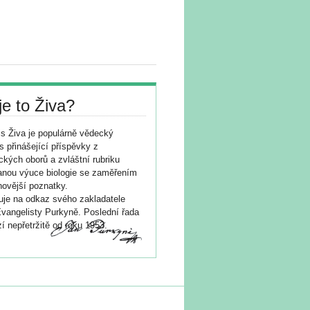
je to Živa?
s Živa je populárně vědecký
s přinášející příspěvky z
ických oborů a zvláštní rubriku
nou výuce biologie se zaměřením
novější poznatky.
je na odkaz svého zakladatele
vangelisty Purkyně. Poslední řada
í nepřetržitě od roku 1953.