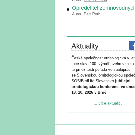
Opredělitěl zemnovodnych
Autor:
Petr Roth
Aktuality
Česká společnost ornitologická v le
roce slaví 100. výročí svého vzniku 
té příležitosti pořádá ve spolupráci
se Slovenskou ornitologickou společ
SOS/BirdLife Slovensko
jubilejní
ornitologickou konferenci ve dnec
18. 10. 2026 v Brně
.
Podrobnější informace ke konferenc
... více aktualit ...
naleznete zde:
https://www.birdlife.cz/konference-2
Registrovat se můžete do 6. září.
Upozorňujeme, že termín pro odeslá