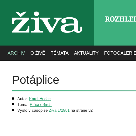
ROZHLE
živa
ARCHIV
O ŽIVĚ
TÉMATA
AKTUALITY
FOTOGALERI
Potáplice
Autor:
Karel Hudec
Téma:
Ptáci / Birds
Vyšlo v časopise
Živa 1/1981
na straně 32