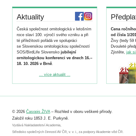
Aktuality
Předpla
Česká společnost ornitologická v letošním
Cena ročního
roce slaví 100. výročí svého vzniku a při
od čísla 1/20
té příležitosti pořádá ve spolupráci
Živy (tedy 59 
se Slovenskou ornitologickou společností
Dvouleté předp
SOS/BirdLife Slovensko
jubilejní
Zjistěte,
jak s
ornitologickou konferenci ve dnech 16.–
18. 10. 2026 v Brně
.
Podrobnější informace ke konferenci
... více aktualit ...
naleznete zde:
https://www.birdlife.cz/konference-2026/
Registrovat se můžete do 6. září.
Upozorňujeme, že termín pro odeslání
© 2026
Časopis ŽIVA
– Rozhled v oboru veškeré přírody.
abstraktu přihlášené přednášky nebo
posteru je už 30. června.
Založil roku 1853 J. E. Purkyně.
Vydává Nakladatelství Academia,
Středisko společných činností AV ČR, v. v. i., za podpory Akademie věd ČR.