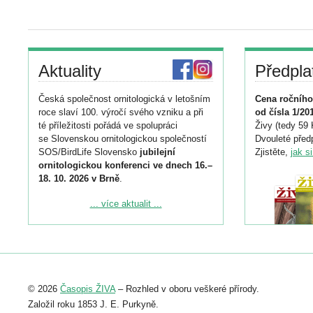
Aktuality
Předpla
Česká společnost ornitologická v letošním
Cena ročního
roce slaví 100. výročí svého vzniku a při
od čísla 1/20
té příležitosti pořádá ve spolupráci
Živy (tedy 59 
se Slovenskou ornitologickou společností
Dvouleté předp
SOS/BirdLife Slovensko
jubilejní
Zjistěte,
jak s
ornitologickou konferenci ve dnech 16.–
18. 10. 2026 v Brně
.
Podrobnější informace ke konferenci
... více aktualit ...
naleznete zde:
https://www.birdlife.cz/konference-2026/
Registrovat se můžete do 6. září.
Upozorňujeme, že termín pro odeslání
© 2026
Časopis ŽIVA
– Rozhled v oboru veškeré přírody.
abstraktu přihlášené přednášky nebo
posteru je už 30. června.
Založil roku 1853 J. E. Purkyně.