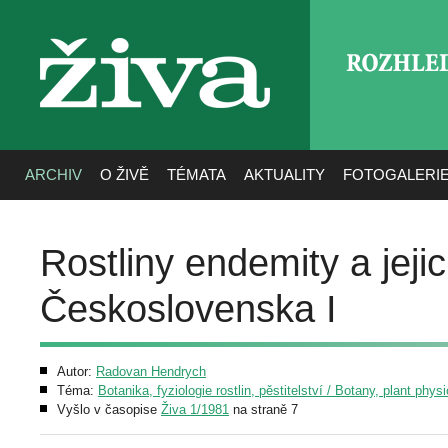
ROZHLE
živa
ARCHIV
O ŽIVĚ
TÉMATA
AKTUALITY
FOTOGALERI
Rostliny endemity a jej
Československa I
Autor:
Radovan Hendrych
Téma:
Botanika, fyziologie rostlin, pěstitelství / Botany, plant phys
Vyšlo v časopise
Živa 1/1981
na straně 7