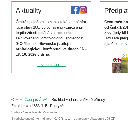
Aktuality
Předpla
Česká společnost ornitologická v letošním
Cena ročního
roce slaví 100. výročí svého vzniku a při
od čísla 1/20
té příležitosti pořádá ve spolupráci
Živy (tedy 59 
se Slovenskou ornitologickou společností
Dvouleté předp
SOS/BirdLife Slovensko
jubilejní
Zjistěte,
jak s
ornitologickou konferenci ve dnech 16.–
18. 10. 2026 v Brně
.
Podrobnější informace ke konferenci
... více aktualit ...
naleznete zde:
https://www.birdlife.cz/konference-2026/
Registrovat se můžete do 6. září.
Upozorňujeme, že termín pro odeslání
© 2026
Časopis ŽIVA
– Rozhled v oboru veškeré přírody.
abstraktu přihlášené přednášky nebo
posteru je už 30. června.
Založil roku 1853 J. E. Purkyně.
Vydává Nakladatelství Academia,
Středisko společných činností AV ČR, v. v. i., za podpory Akademie věd ČR.