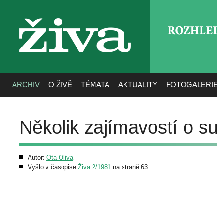
ROZHLE
živa
ARCHIV
O ŽIVĚ
TÉMATA
AKTUALITY
FOTOGALERI
Několik zajímavostí o s
Autor:
Ota Oliva
Vyšlo v časopise
Živa 2/1981
na straně 63