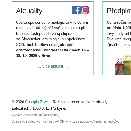
Aktuality
Předpla
Česká společnost ornitologická v letošním
Cena ročního
roce slaví 100. výročí svého vzniku a při
od čísla 1/20
té příležitosti pořádá ve spolupráci
Živy (tedy 59 
se Slovenskou ornitologickou společností
Dvouleté předp
SOS/BirdLife Slovensko
jubilejní
Zjistěte,
jak s
ornitologickou konferenci ve dnech 16.–
18. 10. 2026 v Brně
.
Podrobnější informace ke konferenci
... více aktualit ...
naleznete zde:
https://www.birdlife.cz/konference-2026/
Registrovat se můžete do 6. září.
Upozorňujeme, že termín pro odeslání
© 2026
Časopis ŽIVA
– Rozhled v oboru veškeré přírody.
abstraktu přihlášené přednášky nebo
posteru je už 30. června.
Založil roku 1853 J. E. Purkyně.
Vydává Nakladatelství Academia,
Středisko společných činností AV ČR, v. v. i., za podpory Akademie věd ČR.