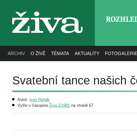
ROZHLE
živa
ARCHIV
O ŽIVĚ
TÉMATA
AKTUALITY
FOTOGALERI
Svatební tance našich č
Autor:
Ivan Rehák
Vyšlo v časopise
Živa 2/1981
na straně 67