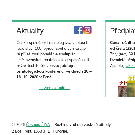
Aktuality
Předpla
Česká společnost ornitologická v letošním
Cena ročního
roce slaví 100. výročí svého vzniku a při
od čísla 1/20
té příležitosti pořádá ve spolupráci
Živy (tedy 59 
se Slovenskou ornitologickou společností
Dvouleté předp
SOS/BirdLife Slovensko
jubilejní
Zjistěte,
jak s
ornitologickou konferenci ve dnech 16.–
18. 10. 2026 v Brně
.
Podrobnější informace ke konferenci
... více aktualit ...
naleznete zde:
https://www.birdlife.cz/konference-2026/
Registrovat se můžete do 6. září.
Upozorňujeme, že termín pro odeslání
© 2026
Časopis ŽIVA
– Rozhled v oboru veškeré přírody.
abstraktu přihlášené přednášky nebo
posteru je už 30. června.
Založil roku 1853 J. E. Purkyně.