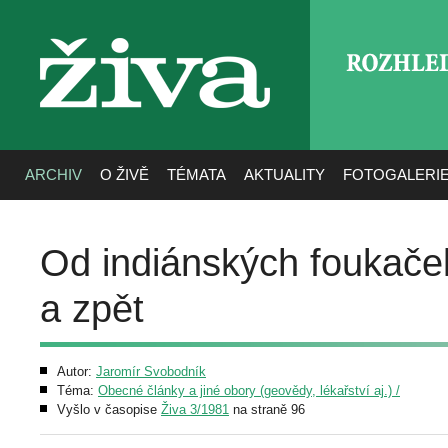
ROZHLE
živa
ARCHIV
O ŽIVĚ
TÉMATA
AKTUALITY
FOTOGALERI
Od indiánských foukače
a zpět
Autor:
Jaromír Svobodník
Téma:
Obecné články a jiné obory (geovědy, lékařství aj.) /
Vyšlo v časopise
Živa 3/1981
na straně 96