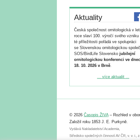
Aktuality
Česká společnost ornitologická v le
roce slaví 100. výročí svého vzniku 
té příležitosti pořádá ve spolupráci
se Slovenskou ornitologickou společ
SOS/BirdLife Slovensko
jubilejní
ornitologickou konferenci ve dnec
18. 10. 2026 v Brně
.
Podrobnější informace ke konferenc
... více aktualit ...
naleznete zde:
https://www.birdlife.cz/konference-2
Registrovat se můžete do 6. září.
Upozorňujeme, že termín pro odeslá
© 2026
Časopis ŽIVA
– Rozhled v obor
abstraktu přihlášené přednášky neb
posteru je už 30. června.
Založil roku 1853 J. E. Purkyně.
Vydává Nakladatelství Academia,
Středisko společných činností AV ČR, v. v. i.