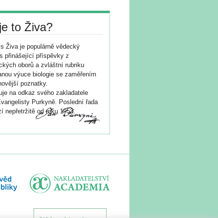
je to Živa?
s Živa je populárně vědecký
s přinášející příspěvky z
ických oborů a zvláštní rubriku
nou výuce biologie se zaměřením
novější poznatky.
je na odkaz svého zakladatele
vangelisty Purkyně. Poslední řada
í nepřetržitě od roku 1953.