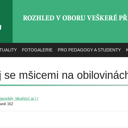
ROZHLED V OBORU VEŠ
TUALITY
FOTOGALERIE
PRO PEDAGOGY A STUDENTY
j se mšicemi na obilovinác
eovědy, lékařství aj.) /
raně 162