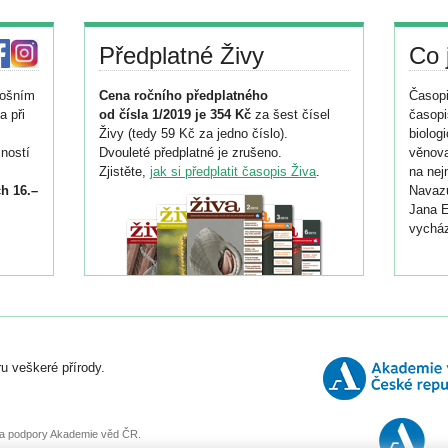
Předplatné Živy
Co 
tošním
Cena ročního předplatného
Časopi
a při
od čísla 1/2019 je 354 Kč
za šest čísel
časopi
Živy (tedy 59 Kč za jedno číslo).
biolog
ností
Dvouleté předplatné je zrušeno.
věnova
Zjistěte,
jak si předplatit časopis Živa
.
na nej
h 16.–
Navazu
Jana E
vycház
i
026/
ní
u veškeré přírody.
o
, za podpory Akademie věd ČR.