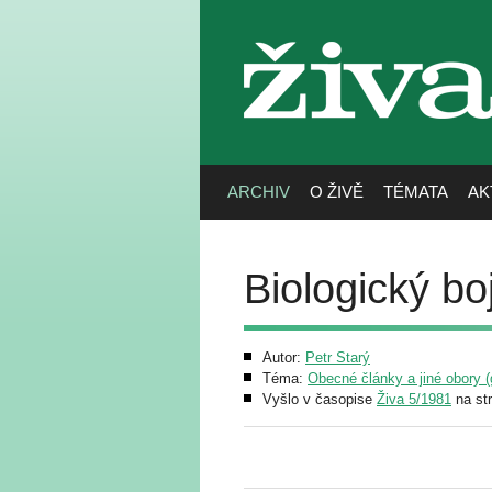
živa
ARCHIV
O ŽIVĚ
TÉMATA
AK
Biologický bo
Autor:
Petr Starý
Téma:
Obecné články a jiné obory (g
Vyšlo v časopise
Živa 5/1981
na st