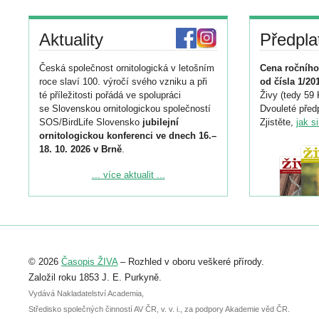
Aktuality
Předpla
Česká společnost ornitologická v letošním
Cena ročního
roce slaví 100. výročí svého vzniku a při
od čísla 1/20
té příležitosti pořádá ve spolupráci
Živy (tedy 59 
se Slovenskou ornitologickou společností
Dvouleté předp
SOS/BirdLife Slovensko
jubilejní
Zjistěte,
jak s
ornitologickou konferenci ve dnech 16.–
18. 10. 2026 v Brně
.
Podrobnější informace ke konferenci
... více aktualit ...
naleznete zde:
https://www.birdlife.cz/konference-2026/
Registrovat se můžete do 6. září.
Upozorňujeme, že termín pro odeslání
© 2026
Časopis ŽIVA
– Rozhled v oboru veškeré přírody.
abstraktu přihlášené přednášky nebo
posteru je už 30. června.
Založil roku 1853 J. E. Purkyně.
Vydává Nakladatelství Academia,
Středisko společných činností AV ČR, v. v. i., za podpory Akademie věd ČR.