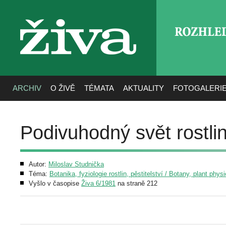
ROZHLE
živa
ARCHIV
O ŽIVĚ
TÉMATA
AKTUALITY
FOTOGALERI
Podivuhodný svět rostli
Autor:
Miloslav Studnička
Téma:
Botanika, fyziologie rostlin, pěstitelství / Botany, plant phys
Vyšlo v časopise
Živa 6/1981
na straně 212