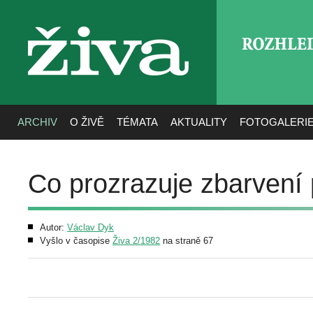
ROZHLE
živa
ARCHIV
O ŽIVĚ
TÉMATA
AKTUALITY
FOTOGALERI
Co prozrazuje zbarvení 
Autor:
Václav Dyk
Vyšlo v časopise
Živa 2/1982
na straně 67