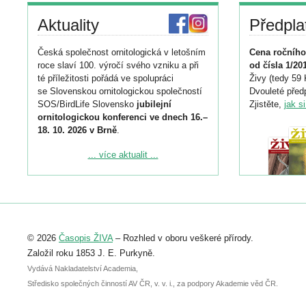
Aktuality
Předpla
Česká společnost ornitologická v letošním
Cena ročního
roce slaví 100. výročí svého vzniku a při
od čísla 1/20
té příležitosti pořádá ve spolupráci
Živy (tedy 59 
se Slovenskou ornitologickou společností
Dvouleté předp
SOS/BirdLife Slovensko
jubilejní
Zjistěte,
jak s
ornitologickou konferenci ve dnech 16.–
18. 10. 2026 v Brně
.
Podrobnější informace ke konferenci
... více aktualit ...
naleznete zde:
https://www.birdlife.cz/konference-2026/
Registrovat se můžete do 6. září.
Upozorňujeme, že termín pro odeslání
© 2026
Časopis ŽIVA
– Rozhled v oboru veškeré přírody.
abstraktu přihlášené přednášky nebo
posteru je už 30. června.
Založil roku 1853 J. E. Purkyně.
Vydává Nakladatelství Academia,
Středisko společných činností AV ČR, v. v. i., za podpory Akademie věd ČR.