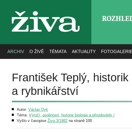
ROZHLE
živa
ARCHIV
O ŽIVĚ
TÉMATA
AKTUALITY
FOTOGALERI
František Teplý, histori
a rybnikářství
Autor:
Václav Dyk
Téma:
Výročí, osobnosti, historie biologie a přírodovědy /
Vyšlo v časopise
Živa 3/1982
na straně 100