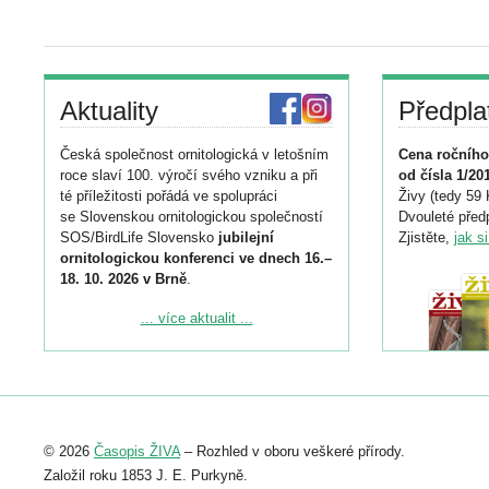
Aktuality
Předpla
Česká společnost ornitologická v letošním
Cena ročního
roce slaví 100. výročí svého vzniku a při
od čísla 1/20
té příležitosti pořádá ve spolupráci
Živy (tedy 59 
se Slovenskou ornitologickou společností
Dvouleté předp
SOS/BirdLife Slovensko
jubilejní
Zjistěte,
jak s
ornitologickou konferenci ve dnech 16.–
18. 10. 2026 v Brně
.
Podrobnější informace ke konferenci
... více aktualit ...
naleznete zde:
https://www.birdlife.cz/konference-2026/
Registrovat se můžete do 6. září.
Upozorňujeme, že termín pro odeslání
© 2026
Časopis ŽIVA
– Rozhled v oboru veškeré přírody.
abstraktu přihlášené přednášky nebo
posteru je už 30. června.
Založil roku 1853 J. E. Purkyně.