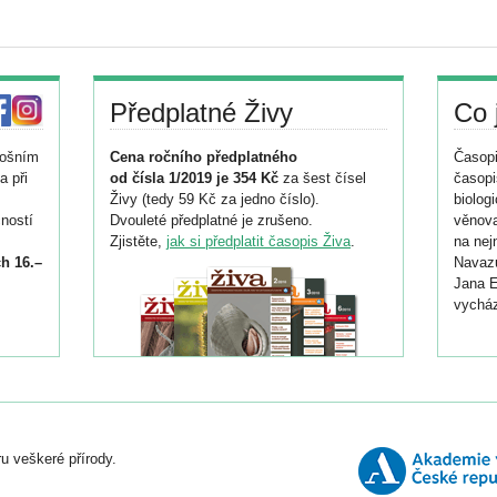
Předplatné Živy
Co 
tošním
Cena ročního předplatného
Časopi
a při
od čísla 1/2019 je 354 Kč
za šest čísel
časopi
Živy (tedy 59 Kč za jedno číslo).
biolog
ností
Dvouleté předplatné je zrušeno.
věnova
Zjistěte,
jak si předplatit časopis Živa
.
na nej
h 16.–
Navazu
Jana E
vycház
i
026/
ní
u veškeré přírody.
o