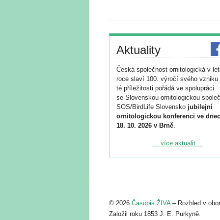
Aktuality
Česká společnost ornitologická v le
roce slaví 100. výročí svého vzniku 
té příležitosti pořádá ve spolupráci
se Slovenskou ornitologickou společ
SOS/BirdLife Slovensko
jubilejní
ornitologickou konferenci ve dnec
18. 10. 2026 v Brně
.
Podrobnější informace ke konferenc
... více aktualit ...
naleznete zde:
https://www.birdlife.cz/konference-2
Registrovat se můžete do 6. září.
Upozorňujeme, že termín pro odeslá
© 2026
Časopis ŽIVA
– Rozhled v obor
abstraktu přihlášené přednášky neb
posteru je už 30. června.
Založil roku 1853 J. E. Purkyně.