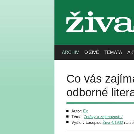
živa
ARCHIV
O ŽIVĚ
TÉMATA
AK
Co vás zajímá
odborné liter
Autor:
Ex
Téma:
Zprávy a zajímavosti /
Vyšlo v časopise
Živa 4/1982
na st