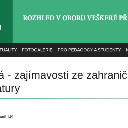
ROZHLED V OBORU VEŠ
TUALITY
FOTOGALERIE
PRO PEDAGOGY A STUDENTY
 - zajímavosti ze zahranič
atury
raně 149