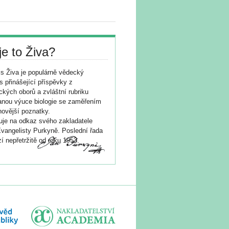
je to Živa?
s Živa je populárně vědecký
s přinášející příspěvky z
ických oborů a zvláštní rubriku
nou výuce biologie se zaměřením
novější poznatky.
je na odkaz svého zakladatele
vangelisty Purkyně. Poslední řada
í nepřetržitě od roku 1953.