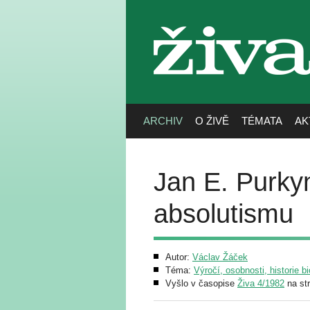
živa
ARCHIV
O ŽIVĚ
TÉMATA
AK
Jan E. Purky
absolutismu
Autor:
Václav Žáček
Téma:
Výročí, osobnosti, historie bi
Vyšlo v časopise
Živa 4/1982
na st