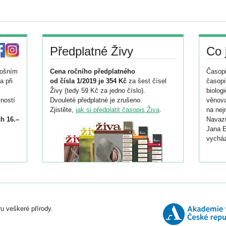
Předplatné Živy
Co 
tošním
Cena ročního předplatného
Časopi
a při
od čísla 1/2019 je 354 Kč
za šest čísel
časopi
Živy (tedy 59 Kč za jedno číslo).
biolog
ností
Dvouleté předplatné je zrušeno.
věnova
Zjistěte,
jak si předplatit časopis Živa
.
na nej
h 16.–
Navazu
Jana E
vycház
i
026/
ní
u veškeré přírody.
o