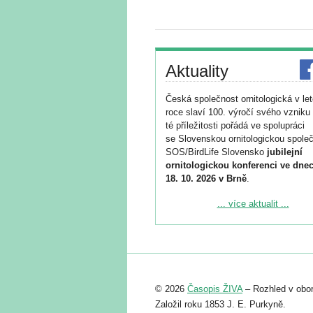
Aktuality
Česká společnost ornitologická v le
roce slaví 100. výročí svého vzniku 
té příležitosti pořádá ve spolupráci
se Slovenskou ornitologickou společ
SOS/BirdLife Slovensko
jubilejní
ornitologickou konferenci ve dnec
18. 10. 2026 v Brně
.
Podrobnější informace ke konferenc
... více aktualit ...
naleznete zde:
https://www.birdlife.cz/konference-2
Registrovat se můžete do 6. září.
Upozorňujeme, že termín pro odeslá
© 2026
Časopis ŽIVA
– Rozhled v obor
abstraktu přihlášené přednášky neb
posteru je už 30. června.
Založil roku 1853 J. E. Purkyně.