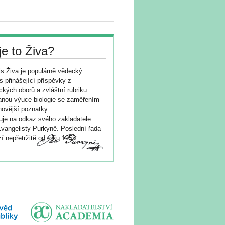
je to Živa?
s Živa je populárně vědecký
s přinášející příspěvky z
ických oborů a zvláštní rubriku
nou výuce biologie se zaměřením
novější poznatky.
je na odkaz svého zakladatele
vangelisty Purkyně. Poslední řada
í nepřetržitě od roku 1953.