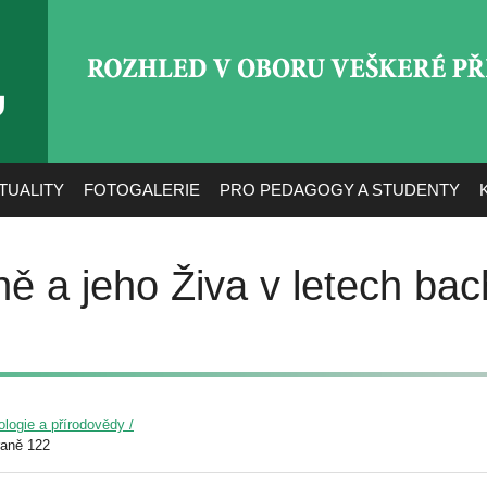
ROZHLED V OBORU VEŠ
TUALITY
FOTOGALERIE
PRO PEDAGOGY A STUDENTY
ně a jeho Živa v letech ba
ologie a přírodovědy /
raně 122