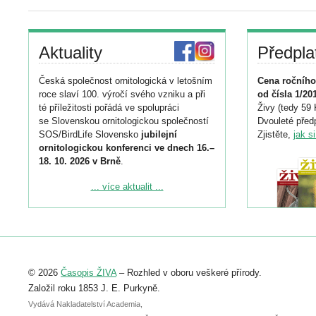
Aktuality
Předpla
Česká společnost ornitologická v letošním
Cena ročního
roce slaví 100. výročí svého vzniku a při
od čísla 1/20
té příležitosti pořádá ve spolupráci
Živy (tedy 59 
se Slovenskou ornitologickou společností
Dvouleté předp
SOS/BirdLife Slovensko
jubilejní
Zjistěte,
jak s
ornitologickou konferenci ve dnech 16.–
18. 10. 2026 v Brně
.
Podrobnější informace ke konferenci
... více aktualit ...
naleznete zde:
https://www.birdlife.cz/konference-2026/
Registrovat se můžete do 6. září.
Upozorňujeme, že termín pro odeslání
© 2026
Časopis ŽIVA
– Rozhled v oboru veškeré přírody.
abstraktu přihlášené přednášky nebo
posteru je už 30. června.
Založil roku 1853 J. E. Purkyně.
Vydává Nakladatelství Academia,