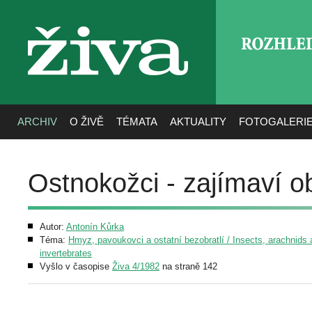
ROZHLE
živa
ARCHIV
O ŽIVĚ
TÉMATA
AKTUALITY
FOTOGALERI
Ostnokožci - zajímaví o
Autor:
Antonín Kůrka
Téma:
Hmyz, pavoukovci a ostatní bezobratlí / Insects, arachnids 
invertebrates
Vyšlo v časopise
Živa 4/1982
na straně 142