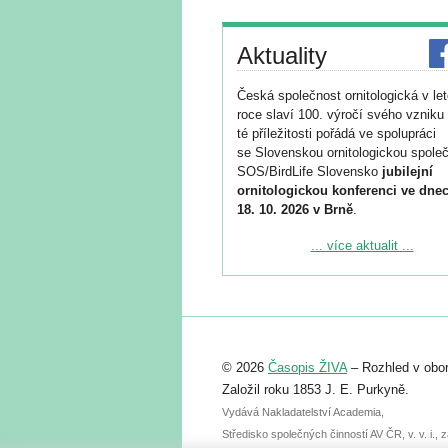
Aktuality
Česká společnost ornitologická v le
roce slaví 100. výročí svého vzniku 
té příležitosti pořádá ve spolupráci
se Slovenskou ornitologickou společ
SOS/BirdLife Slovensko
jubilejní
ornitologickou konferenci ve dnec
18. 10. 2026 v Brně
.
Podrobnější informace ke konferenc
... více aktualit ...
naleznete zde:
https://www.birdlife.cz/konference-2
Registrovat se můžete do 6. září.
Upozorňujeme, že termín pro odeslá
© 2026
Časopis ŽIVA
– Rozhled v obor
abstraktu přihlášené přednášky neb
posteru je už 30. června.
Založil roku 1853 J. E. Purkyně.
Vydává Nakladatelství Academia,
Středisko společných činností AV ČR, v. v. i.