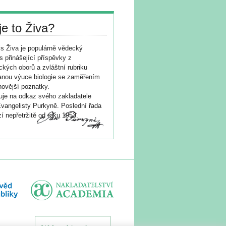
je to Živa?
s Živa je populárně vědecký
s přinášející příspěvky z
ických oborů a zvláštní rubriku
nou výuce biologie se zaměřením
novější poznatky.
je na odkaz svého zakladatele
vangelisty Purkyně. Poslední řada
í nepřetržitě od roku 1953.