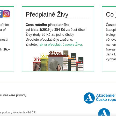
Předplatné Živy
Co 
tošním
Cena ročního předplatného
Časopi
a při
od čísla 1/2019 je 354 Kč
za šest čísel
časopi
Živy (tedy 59 Kč za jedno číslo).
biolog
ností
Dvouleté předplatné je zrušeno.
věnova
Zjistěte,
jak si předplatit časopis Živa
.
na nej
h 16.–
Navazu
Jana E
vycház
i
026/
ní
u veškeré přírody.
o
, za podpory Akademie věd ČR.