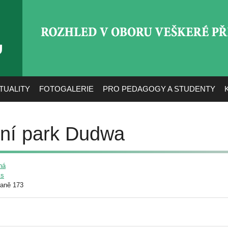
ROZHLED V OBORU VEŠ
TUALITY
FOTOGALERIE
PRO PEDAGOGY A STUDENTY
dní park Dudwa
ná
ks
raně 173