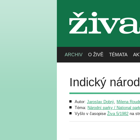
živa
ARCHIV
O ŽIVĚ
TÉMATA
AK
Indický náro
Autor:
Jaroslav Dobrý
,
Milena Roud
Téma:
Národní parky / National par
Vyšlo v časopise
Živa 5/1982
na st